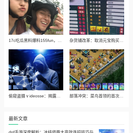
17c吃瓜黑料爆料155fun，网友纷纷表示对事件的好奇与关注，认为真相可能远比表面复杂，引发热议
杂货铺改革：取消元宝购买药水及最新测试调整内容详解
偷窥盗摄ⅴideosse：揭露隐私侵犯背后的黑暗产业链与受害者的无奈心声
部落冲突：菜鸟首领的首次部落改革尝试与初体验纪实
最新文章
dnf手游深度解析：冰结师两大高效连招技巧与