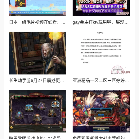
日本一级毛片视频在线看：最新动态与热门话题引发网友热议，探讨其对文化交流的影响与未来发展趋势
gay金主在ktv玩男鸭，展现了多元化的社交方式和包容心态
长生劫手游6月27日震撼更新，全新版本正式上线带来非凡体验
亚洲精品一区二区三区婷婷月：最新娱乐圈动态引发热议，明星们的私生活曝光让粉丝们惊叹不已！
暗黑黎明游戏攻略：地道监狱难关突破技巧与通关全解析
免费观看胡桃大战史莱姆的软件：最新版本上线，新增多种玩法与角色，玩家体验更畅快！