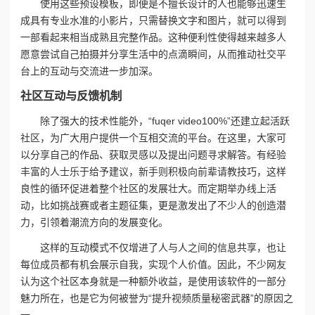
使用这些预设模板，即便是不擅长设计的人也能够迅速生
成具有专业水准的小影片，只需替换文字和图片，就可以得到
一部看起来相当成熟且完整作品。这种便利性使得越来越多人
愿意尝试自己拍摄并分享生活中的点滴瞬间，从而推动社交平
台上的互动与交流进一步加深。
社区互动与反馈机制
除了强大的技术性能外，“fuqer video100%”还建立起活跃
社区，为广大用户提供一个互相交流的平台。在这里，大家可
以分享自己的作品、获取灵感以及提出问题寻求解答。有经验
丰富的人士乐于给予建议，新手则积极向前辈请教技巧，这样
良性的循环促进着整个社区的发展壮大。而定期举办线上活
动，比如挑战赛或者主题征集，更是激发出了不少人的创造潜
力，引领着潮流方向的发展变化。
这样的互动模式不仅增进了人与人之间的信息共享，也让
每位成员都有机会展示自我，实现个人价值。因此，不少网友
认为这个社区本身就是一种额外收益，是使用该软件的一部分
魅力所在，也是它为何被誉为“提升视频质量秘密武器”的原因之
一。