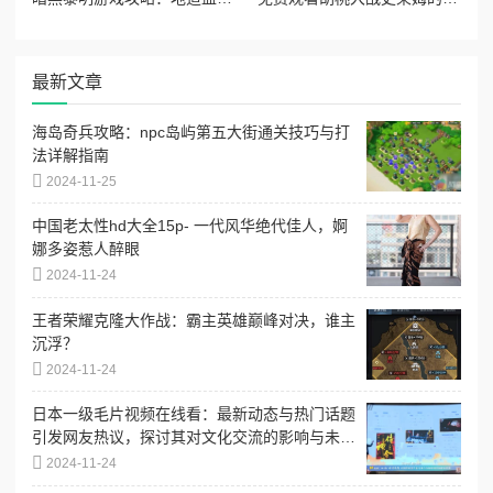
最新文章
海岛奇兵攻略：npc岛屿第五大街通关技巧与打
法详解指南
2024-11-25
中国老太性hd大全15p- 一代风华绝代佳人，婀
娜多姿惹人醉眼
2024-11-24
王者荣耀克隆大作战：霸主英雄巅峰对决，谁主
沉浮？
2024-11-24
日本一级毛片视频在线看：最新动态与热门话题
引发网友热议，探讨其对文化交流的影响与未来
发展趋势
2024-11-24