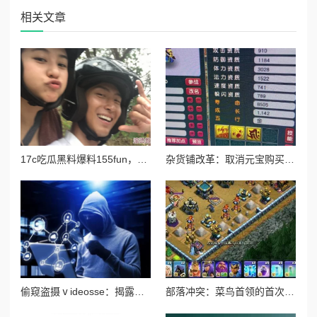
相关文章
17c吃瓜黑料爆料155fun，网友纷纷表示对事件的好奇与关注，认为真相可能远比表面复杂，引发热议
杂货铺改革：取消元宝购买药水及最新测试调整内容详解
偷窥盗摄ⅴideosse：揭露隐私侵犯背后的黑暗产业链与受害者的无奈心声
部落冲突：菜鸟首领的首次部落改革尝试与初体验纪实