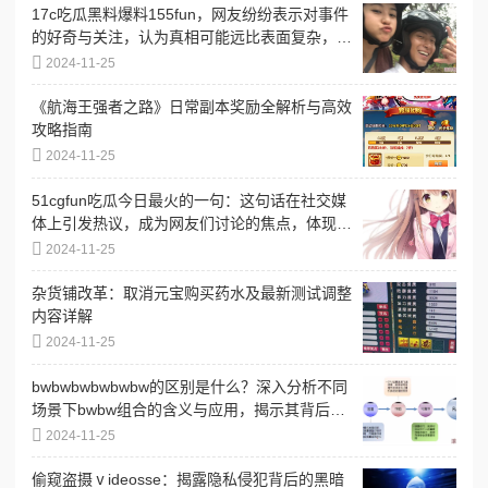
17c吃瓜黑料爆料155fun，网友纷纷表示对事件
的好奇与关注，认为真相可能远比表面复杂，引
发热议
2024-11-25
《航海王强者之路》日常副本奖励全解析与高效
攻略指南
2024-11-25
51cgfun吃瓜今日最火的一句：这句话在社交媒
体上引发热议，成为网友们讨论的焦点，体现了
当下流行文化的趣味与共鸣
2024-11-25
杂货铺改革：取消元宝购买药水及最新测试调整
内容详解
2024-11-25
bwbwbwbwbwbw的区别是什么？深入分析不同
场景下bwbw组合的含义与应用，揭示其背后的
文化和语境差异
2024-11-25
偷窥盗摄ⅴideosse：揭露隐私侵犯背后的黑暗