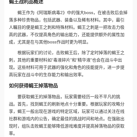
蝎王战利品概述
蝎王作为《阿瑞斯病毒2》中的强大boss，在被击败后会掉
落多种珍贵物品，包括武器、装备以及稀有材料。其中，最引
人瞩目的便是蝎王之刺和特殊材料。蝎王之刺是一把攻击力极
高的武器，不仅提高角色的输出能力，还能提供额外的属性加
成，尤其是在与其他boss作战时更为明显。
根据玩家们的讨论，击败蝎王后，除了定时掉落的蝎王之
刺，其他的重要材料如“毒液碎片”和“精华液”也会在战斗中出
现。这些材料可用于武器的强化和角色的技能提升，进一步提
高玩家在战斗中的生存能力和输出效率。
如何获得蝎王掉落物品
要获取蝎王的掉落物品，玩家需要经历一段不平凡的挑
战。首先，找到蝎王的刷新地点十分重要。根据玩家的攻略分
享，蝎王一般出现在游戏的特定区域，玩家可以通过关注在线
社群和游戏内的公告，确定最佳的挑战时间和地点。在强敌出
现时，组队击败蝎王能够降低游戏难度并提高掉落物品的获取
率。