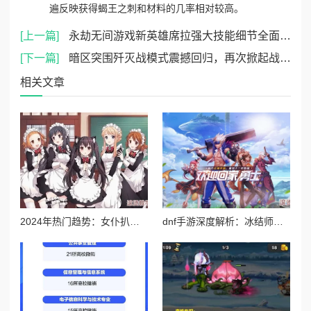
遍反映获得蝎王之刺和材料的几率相对较高。
[上一篇]
永劫无间游戏新英雄席拉强大技能细节全面爆料
[下一篇]
暗区突围歼灭战模式震撼回归，再次掀起战斗狂潮
相关文章
2024年热门趋势：女仆扒开跪着让客人玩图片，展现新一季的时尚与服务理念
dnf手游深度解析：冰结师两大高效连招技巧与实战应用指南