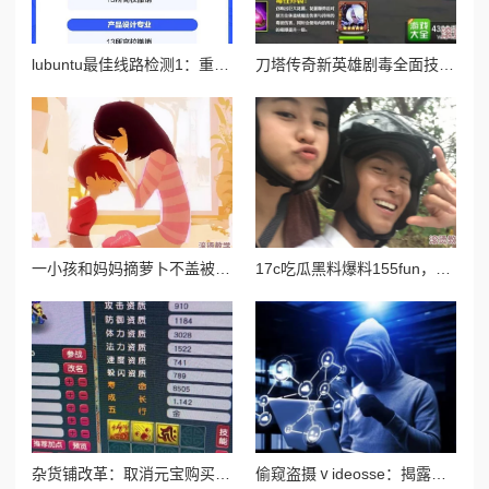
lubuntu最佳线路检测1：重磅消息揭示全新技术突破，提升网络稳定性与速度的革命性进展！
刀塔传奇新英雄剧毒全面技能介绍：持续伤害与毒液控制详解
一小孩和妈妈摘萝卜不盖被子，温暖的亲子时光让人感受到生活的乐趣与简单幸福
17c吃瓜黑料爆料155fun，网友纷纷表示对事件的好奇与关注，认为真相可能远比表面复杂，引发热议
杂货铺改革：取消元宝购买药水及最新测试调整内容详解
偷窥盗摄ⅴideosse：揭露隐私侵犯背后的黑暗产业链与受害者的无奈心声