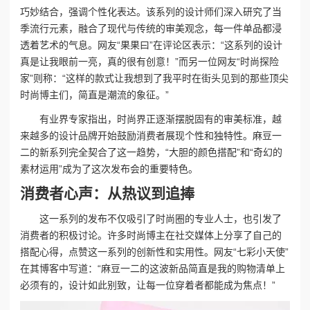
巧妙结合，强调个性化表达。该系列的设计师们深入研究了当
季流行元素，融合了现代与传统的审美观念，每一件单品都浸
透着艺术的气息。网友“果果曰”在评论区表示：“这系列的设计
真是让我眼前一亮，真的很有创意！”而另一位网友“时尚探险
家”则称：“这样的款式让我想到了我平时在街头见到的那些顶尖
时尚博主们，简直是潮流的象征。”
有业界专家指出，时尚界正逐渐摆脱固有的审美标准，越
来越多的设计品牌开始鼓励消费者展现个性和独特性。麻豆一
二的新系列完全契合了这一趋势，“大胆的颜色搭配”和“奇幻的
素材运用”成为了这次发布会的重要特色。
消费者心声：从热议到追捧
这一系列的发布不仅吸引了时尚圈的专业人士，也引发了
消费者的积极讨论。许多时尚博主在社交媒体上分享了自己的
搭配心得，点赞这一系列的创新性和实用性。网友“七彩小天使”
在其博客中写道：“麻豆一二的这波新品简直是我的购物清单上
必须有的，设计如此别致，让每一位穿着者都能成为焦点！”