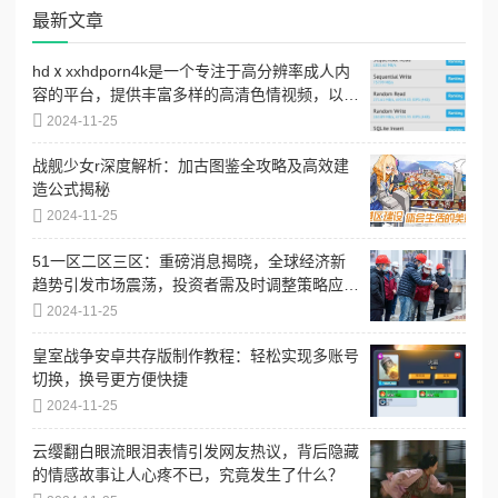
最新文章
hdⅹxxhdporn4k是一个专注于高分辨率成人内
容的平台，提供丰富多样的高清色情视频，以满
足不同用户的需求和偏好
2024-11-25
战舰少女r深度解析：加古图鉴全攻略及高效建
造公式揭秘
2024-11-25
51一区二区三区：重磅消息揭晓，全球经济新
趋势引发市场震荡，投资者需及时调整策略应
对！
2024-11-25
皇室战争安卓共存版制作教程：轻松实现多账号
切换，换号更方便快捷
2024-11-25
云缨翻白眼流眼泪表情引发网友热议，背后隐藏
的情感故事让人心疼不已，究竟发生了什么？