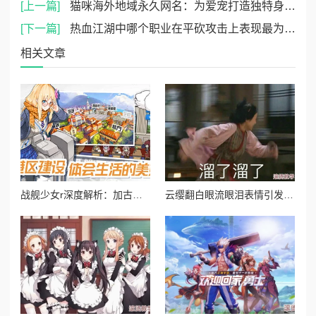
[上一篇]
猫咪海外地域永久网名：为爱宠打造独特身份，彰显个性与魅力的最佳选择
[下一篇]
热血江湖中哪个职业在平砍攻击上表现最为出色？
相关文章
战舰少女r深度解析：加古图鉴全攻略及高效建造公式揭秘
云缨翻白眼流眼泪表情引发网友热议，背后隐藏的情感故事让人心疼不已，究竟发生了什么？