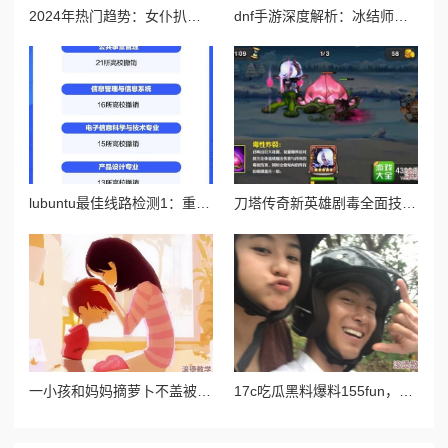
2024年热门趋势：女仆扒开跪着让客人玩图片，展现新一季的时尚与服务理念
dnf手游深度解析：冰结师两大高效连招技巧与实战应用指南
lubuntu最佳线路检测1：重磅消息揭示全新技术突破，提升网络稳定性与速度的革命性进展！
刀塔传奇新英雄剧毒全面技能介绍：持续伤害与毒液控制详解
一小孩和妈妈摘萝卜不盖被子，温暖的亲子时光让人感受到生活的乐趣与简单幸福
17c吃瓜黑料爆料155fun，网友纷纷表示对事件的好奇与关注，认为真相可能远比表面复杂，引发热议