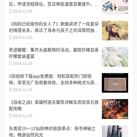
后，申请流程简化，签证审批速度显著提升，助
力更多人实现出国梦想
2024-11-25
《妈妈已经是你的女人了》歌曲讲述了一段复杂
的情感关系，表达了母亲与孩子之间深厚而独特
的情感纽带
2024-11-25
奇迹暖暖：集齐水晶鞋限时活动，赢取珍稀芸香
柠檬套装盛宴
2024-11-25
1短视频下载app免费版：轻松获取热门短视
频，享受无广告观看体验，支持多种格式与高清
下载选项！
2024-11-25
《自由之战》英雄阿道夫属性详解及高效圣石搭
配攻略
2024-11-25
东南亚10一12仙踪林的旅游景点：探寻神秘之
地，畅游自然风光