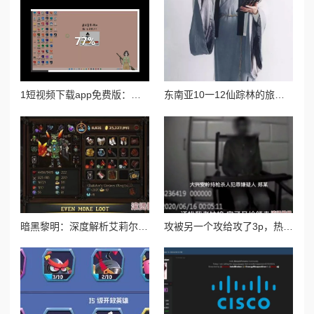
1短视频下载app免费版：轻松获取热门短视频，享受无广告观看体验，支持多种格式与高清下载选项！
东南亚10一12仙踪林的旅游景点：探寻神秘之地，畅游自然风光
暗黑黎明：深度解析艾莉尔八级进阶装备，祈祷之力全面介绍
攻被另一个攻给攻了3p，热议背后隐藏的情感纠葛与社会观念的碰撞引发网友广泛讨论