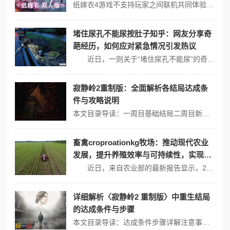
纸嫁衣4游戏不支持玩家之间联机共同体验，纸嫁衣4是一款中式恐怖剧情解谜游戏，具有独特的游戏剧情，深受玩家们的喜爱，作为一个单机闯关游戏，它要求玩家自己摸索每一关的步骤并进行通关，无法与好友联机共同体验。虽然游戏本身不支持联机，但玩家们仍然可以通过其他方式与好友一起享受游戏，线下可以一起讨论解谜策略，线上则可以...
堵住尿孔不能尿按肚子知乎：网友分享奇
葩经历，如何应对紧急情况引发热议
近日，一则关于“堵住尿孔不能尿”的奇葩经历在社交媒体引发热议，网友们纷纷分享自己的类似经历和应对方法，甚至出现了应急尿液处理的讨论。 尿急求救：各种应对策略 当面临无法解放膀胱的窘境时，许多网友选择了求助于身边的朋友或同伴。一位网友在贴文中描述了自己的经历：“那天在忍耐了一段时间后，我实在是忍不住...
寂静岭2重制版：全面解析各结局达成条
件与攻略说明
本文目录导读：一周目基础结局二周目新增结局通用策略《寂静岭2：重制版》共有8个结局，包括6个原版结局和2个新增结局，以下是对这些结局的达成条件和攻略的详细解析：一周目基础结局1、离开结局条件： - 治疗量≥600（相当于喝20瓶健康饮料）。 - 杀死敌人数量≤150。 - 血量损耗不要长时间过低，避免累...
畜禽croproationkg牧场：推动现代农业
发展，提升养殖效率与可持续性，实现生
态与经济双赢的创新模式
近日，来自农业部的最新报告显示，2023年全国的养殖业经济增长速度达到近五年来的最高水平。这为推动现代农业发展提供了良好的基础。在此背景下，“畜禽croproationkg牧场”作为新兴的养殖模式，正致力于提升养殖效率与可持续性，实现生态与经济的双赢。 推动现代农业发展的新模式 “畜禽cropro...
详细解析〈寂静岭2 重制版〉中重生结局
的达成条件与步骤
本文目录导读：达成条件步骤详解注意事项《寂静岭2重制版》中的重生结局是一个二周目（ng ）限定结局，要求玩家在游戏中收集四件特定的物品，并在收集完毕后继续游戏直至通关，以下是详细的达成条件与步骤：达成条件游戏进度：玩家必须处于二周目（ng ）或以上的游戏进度中。物品收集：需要收集四件特定的物品，分别是“绯红仪...