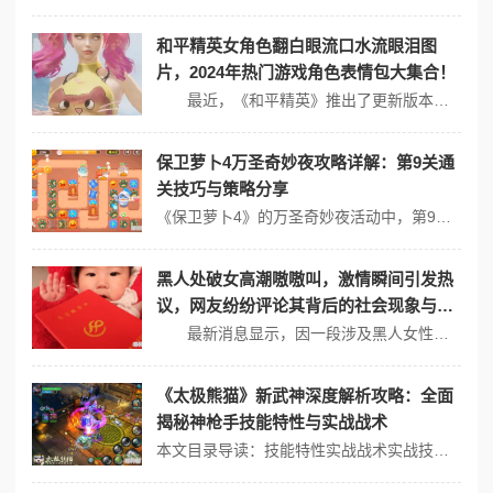
和平精英女角色翻白眼流口水流眼泪图
片，2024年热门游戏角色表情包大集合！
最近，《和平精英》推出了更新版本，引入了新角色及全新的表情包功能，令玩家们兴奋不已。众多玩家开始在社交媒体和游戏论坛中分享让人捧腹的角色表情，特别是女角色翻白眼、流口水和流泪的经典表情包，瞬间引起了热议。这些表情不仅能够表达欢乐和无奈，还增添了游戏的趣味性。 表情包的多样性与趣味性 在游戏中，女角...
保卫萝卜4万圣奇妙夜攻略详解：第9关通
关技巧与策略分享
《保卫萝卜4》的万圣奇妙夜活动中，第9关的通关技巧和策略如下：1、在左上角建造一个正极电池，在中间建造一个满级回旋镖。2、在萝卜右侧建造三个正极电池，用来清理右侧的道具。3、将水池中的道具清除后，继续补充多个满级回旋镖。4、在左侧补充正极电池，锁定首领敌人进行输出。5、继续在水池中建造满级正极电池和二级回旋镖...
黑人处破女高潮嗷嗷叫，激情瞬间引发热
议，网友纷纷评论其背后的社会现象与文
化影响
最新消息显示，因一段涉及黑人女性和男性感情生活的视频引发了激烈的讨论，评论区人声鼎沸，反映出社会对性别关系、文化表达及种族偏见等复杂议题的关注。这段视频中的高潮场景，使得许多网友不仅对视频本身表现出浓厚的兴趣，更对其所承载的深层社会现象和文化影响展开了热烈的讨论。 性别与种族的交织 这一现象的背后...
《太极熊猫》新武神深度解析攻略：全面
揭秘神枪手技能特性与实战战术
本文目录导读：技能特性实战战术实战技巧《太极熊猫》中的新武神神枪手是一个具备高爆发输出和灵活机动性的角色，以下是对神枪手技能特性与实战战术搭配的详细解析：技能特性1、超远射程：神枪手在开局时具备超远射程的技能，可以迅速压制敌人，并在对方还未反应过来时完成击杀，为团队争取先机。2、主动技能：释放后会一道横贯屏幕...