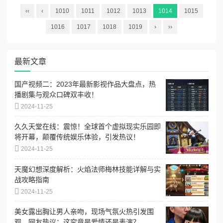
‹‹
‹
1010
1011
1012
1013
1014
1015
1016
1017
1018
1019
›
››
最新文章
国产视频二：2023年最新影视作品大盘点，热
播剧集与观众口碑双丰收！
2024-11-25
久久天堂在线：震惊！全球首个虚拟现实乐园即
将开幕，颠覆传统娱乐体验，引发热议！
2024-11-25
天魔幻想深度解析：火焰法师梅林技能详解与实
战攻略指南
2024-11-25
美女露出胸让男人亲吻，现场气氛火热引发围
观，网友热议：这究竟是爱情还是表演？