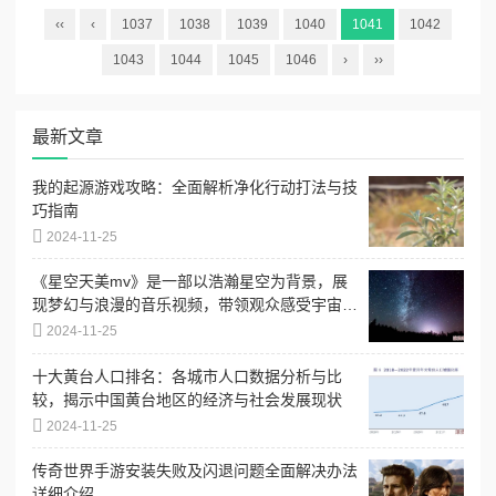
‹‹
‹
1037
1038
1039
1040
1041
1042
1043
1044
1045
1046
›
››
最新文章
我的起源游戏攻略：全面解析净化行动打法与技
巧指南
2024-11-25
《星空天美mv》是一部以浩瀚星空为背景，展
现梦幻与浪漫的音乐视频，带领观众感受宇宙之
美与心灵共鸣
2024-11-25
十大黄台人口排名：各城市人口数据分析与比
较，揭示中国黄台地区的经济与社会发展现状
2024-11-25
传奇世界手游安装失败及闪退问题全面解决办法
详细介绍