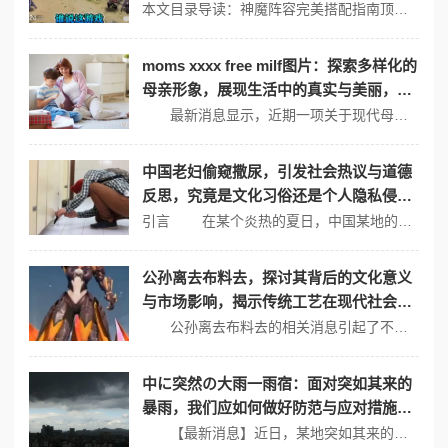
本文目录导读：神魔阵容完美搭配指南顶级神魔t0组合策略注意事项在《王师逐鹿》这款游戏中，神魔阵容的搭配是玩家提升战斗力的关键，以下是一些神魔阵容的完美搭配指南以及顶级神魔t0组合策略：神魔阵容完美搭配指南1、神魔混搭神魔混搭可以充分利用神魔两族的优点，形成互补，可以选择神大乔、神郭嘉、神陆逊、神孙策、神诸葛亮...
moms xxxx free milf图片：探索多样化的
母亲形象，展现生活中的真实与美丽，带
你领略不同风格的魅力瞬间
最新消息显示，近期一项关于现代母亲形象的调查显示，越来越多的人认识到母亲角色的多样性与复杂性。人们的审美观和对母亲的理解正在发生深刻的变化。在这个背景下，moms xxxx free milf图片的出现，让我们得以更深入地探索这些独特而富有魅力的母亲形象。 多样化的母亲形象 当谈到母亲这一角色时，...
中国老妇偷窥撒尿，引发社会热议与道德
反思，究竟是文化习俗还是个人隐私侵
犯？
引言 在某个炎热的夏日，中国某地的广场上，一位老妇在人群中小心而隐蔽地进行着自己不雅的行为，令人震惊的是，她竟然选择在公共场合进行撒尿。这一幕被路人拍摄并迅速传播，引发了社会的广泛关注和热议。在社交媒体上，各界人士对这一事件展开了热烈讨论，涉及到的问题不仅仅是个体的道德缺失，更多的是文化习俗与个人隐私权...
公孙离去布料去，探讨其背后的文化意义
与市场影响，揭示传统工艺在现代社会中
的重要性与发展潜力
公孙离去布料去的相关消息引起了不少关注，尤其是在传统工艺与现代商业之间的碰撞中，深刻地反映了文化价值与市场需求之间的微妙关系。从传统技艺的传承到时尚产业的流行，公孙离作为一个象征，更代表着一种文化认同与消费观念的转变。 传统工艺与文化认同 公孙离，这一传统形象在现代商业中被不断重新演绎，往往与精美...
中に突然の大雨一雨宿：面对突如其来的
暴雨，我们应如何做好防范与应对措施，
以保障人身安全和财产损失最小化？
【最新消息】近日，某地突如其来的暴雨引发了严重的城市内涝，导致交通瘫痪与商铺受损，许多居民被迫撤离。面对极端天气的频繁现象，如何有效防范和应对暴雨成为了大家关注的话题。 进入夏季，伴随着暴雨天气的增多，民众亟需加强对自然灾害的认识与应对能力。突如其来的大雨往往让人措手不及，甚至在短时间内形成洪涝灾害...