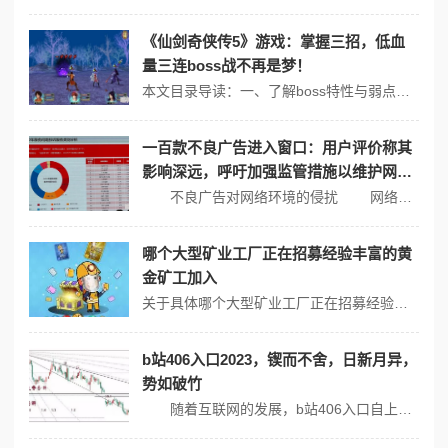
《仙剑奇侠传5》游戏：掌握三招，低血
量三连boss战不再是梦！
本文目录导读：一、了解boss特性与弱点二、合理利用技能与道具三、保持冷静与团队协作额外建议在《仙剑奇侠传5》游戏中，面对低血量三连boss战，确实需要掌握一些策略和技巧，以下三招将帮助你更好地应对这一挑战：一、了解boss特性与弱点观察与分析：在战斗前，仔细观察每个boss的攻击模式、技能释放规律以及可能的...
一百款不良广告进入窗口：用户评价称其
影响深远，呼吁加强监管措施以维护网络
安全
不良广告对网络环境的侵扰 网络广告已经成为现代商业的重要组成部分，但当不良广告涌入用户的视野时，带来的危害却让人堪忧。一项关于不良广告的调研显示，超过一百款不良广告频繁出现在各种网站和应用程序的窗口中。这些广告不仅干扰了用户体验，还对网络安全造成了潜在威胁，许多网友对此表达了强烈的不满和担忧。 ...
哪个大型矿业工厂正在招募经验丰富的黄
金矿工加入
关于具体哪个大型矿业工厂正在招募经验丰富的黄金矿工，由于招聘信息的发布具有时效性和地域性，且不同矿业工厂的需求和招聘计划各不相同，因此本站不能直接给出确切的答案，不过，我可以提供一些建议，帮助您寻找正在招募黄金矿工的大型矿业工厂：1、关注矿业行业新闻和招聘信息： - 您可以通过浏览矿业行业的专业网站、论坛或社...
b站406入口2023，锲而不舍，日新月异，
势如破竹
随着互联网的发展，b站406入口自上线以来便吸引了无数网民的关注。这个入口不仅是一个视频分享平台，更是一个知识与文化的聚集地。无论是动漫、游戏、音乐，还是科技、历史、心理学，各种领域的内容丰富多彩，促进了用户之间的互动与交流。用户在这里不仅仅是观看，更是在学习和分享，共同创造出一个生机勃勃的社区。 持续...