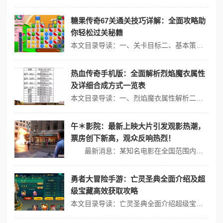
糖果传奇67关通关技巧详解：全面攻略助
你轻松过关秘籍
本文目录导读：一、关卡目标二、基本策略三、详细步骤四、心态调整与练习《糖果传奇》第67关的通关技巧详解如下，这些攻略将帮助你轻松过关：一、关卡目标消除目标：在限定步数内（可能是25步或40步，不同版本或更新后可能有所变化）消除特定数量的果冻、苹果和荔枝，或达到一定的分数（如70000分）。特殊元素：巧克力、果...
热血传奇手机版：全面解析烈焰魔衣属性
及详细合成方式一览表
本文目录导读：一、烈焰魔衣属性解析二、烈焰魔衣合成方式三、其他获取途径在《热血传奇手机版》中，烈焰魔衣作为法师防具首饰中的顶级装备，拥有极高的属性加成，以下是烈焰魔衣的详细属性解析及合成方式一览表：一、烈焰魔衣属性解析烈焰魔衣分为男款和女款，基础属性如下： 属性 数值 职业 法师 等级 无限制 生命 811（...
午＊影院：最新上映大片引发观影热潮，
票房创下新高，观众反响热烈！
最新消息：某知名电影在全国范围内上映后，迅速引发观影热潮，票房在短短几天内便突破了亿元大关，成为近期最受欢迎的大片之一。随着影院的座位被一一填满，这部影片不仅吸引了大量影迷，也让许多普通观众体验到了久违的电影院氛围。 观众反响热烈 这部新片自发布预告片以来，就备受期待。网友们纷纷在社交媒体上表达对...
勇者大冒险手游：亡灵圣典全面介绍及超
级宝藏高效获取攻略
本文目录导读：亡灵圣典全面介绍超级宝藏高效获取攻略《勇者大冒险》手游中的“亡灵圣典”是一个强大的超级宝藏，以下是对其的全面介绍以及超级宝藏的高效获取攻略。亡灵圣典全面介绍1、技能效果：范围aoe伤害：亡灵圣典可以召唤亡灵对全屏敌人造成范围伤害。全屏控制：除了伤害外，它还具有全屏控制效果，可以定住全屏的怪物长达...