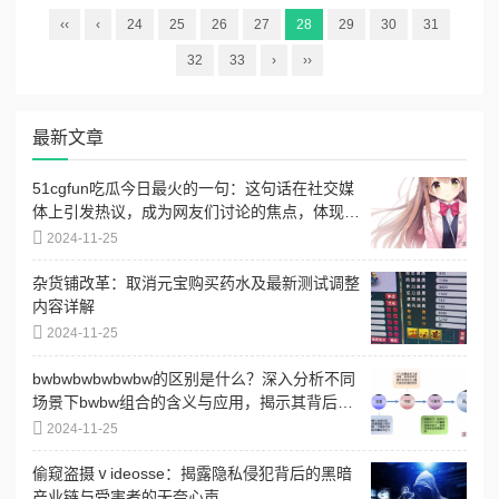
‹‹
‹
24
25
26
27
28
29
30
31
32
33
›
››
最新文章
51cgfun吃瓜今日最火的一句：这句话在社交媒
体上引发热议，成为网友们讨论的焦点，体现了
当下流行文化的趣味与共鸣
2024-11-25
杂货铺改革：取消元宝购买药水及最新测试调整
内容详解
2024-11-25
bwbwbwbwbwbw的区别是什么？深入分析不同
场景下bwbw组合的含义与应用，揭示其背后的
文化和语境差异
2024-11-25
偷窥盗摄ⅴideosse：揭露隐私侵犯背后的黑暗
产业链与受害者的无奈心声