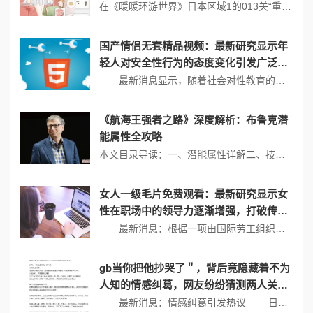
在《暖暖环游世界》日本区域1的013关“重温儿时回忆”中，要打造s级完美造型，可以参考以下搭配方案：1、发型：樱色满园或冬梦，樱色满园是一款充满童趣的发型，与儿时回忆的主题非常契合；而冬梦则是一款非常实用的发型，也可以作为备选。2、连衣裙：大黄鸭，这款连衣裙以明亮的黄色为主色调，上面印有可爱的鸭子图案，非常适...
国产情侣无套精品视频：最新研究显示年
轻人对安全性行为的态度变化引发广泛关
注，专家呼吁加强性教育与健康意识
最新消息显示，随着社会对性教育的重视程度不断提高，年轻人对安全性行为的态度也在悄然发生变化。根据一项针对大学生的调查研究，超过70%的受访者表示，他们更倾向于使用安全措施来保护自己和伴侣。这一现象引发了广泛关注，专家们呼吁加强性教育与健康意识，以应对这一代年轻人的需求。 年轻人对安全性行为的认知 ...
《航海王强者之路》深度解析：布鲁克潜
能属性全攻略
本文目录导读：一、潜能属性详解二、技能搭配与战术布局三、战斗策略在《航海王强者之路》中，布鲁克作为一个敏捷型物理攻击伙伴，拥有恶魔果实，擅长强力输出和斩击，其潜能属性及技能搭配对于玩家来说至关重要，以下是对布鲁克潜能属性的深度解析及全攻略：一、潜能属性详解1、法防2：魔法防御 100（进阶 1级解锁） -...
女人一级毛片免费观看：最新研究显示女
性在职场中的领导力逐渐增强，打破传统
性别角色的束缚，引发社会广泛关注与讨
最新消息：根据一项由国际劳工组织发布的研究报告，女性在职场中的领导力正在显著增强，越来越多的女性担任高管和决策职位。这一趋势不仅打破了传统性别角色的束缚，也引发了社会各界对性别平等与职场文化变革的广泛关注与讨论。 女性领导力崛起 随着社会观念的逐步转变，女性在职场中的地位不断提升。根据《哈佛商业评...
论
gb当你把他抄哭了＂，背后竟隐藏着不为
人知的情感纠葛，网友纷纷猜测两人关系
真相！
最新消息：情感纠葛引发热议 日前，一则关于“gb当你把他抄哭了”的事件在网络上引发了热议。这不仅是一句引人注目的话语，更是一段复杂情感关系的缩影。网友们纷纷在评论区展开讨论，试图揭开其中的不为人知的情感纠葛，探讨两人之间的真实关系。 情感纠葛的真相探寻 这一事件背后的情感纠葛让人唏嘘不已...