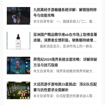
九阴真经手游裁缝系统详解：解锁独特称
号与技能攻略
本文目录导读：一、裁缝系统入门二、裁缝技艺提升三、解锁独特称号与技能四、高级裁缝技巧与策略在《九阴真经》手游中，裁缝系统是一项重要的生活技能，它允许玩家制作和定制自己的时装，甚至解锁独特的称号与技能，以下是对裁缝系统的详细解析以及相关的攻略：一、裁缝系统入门1、学习裁缝技艺： * 玩家需要在游戏中找到相关的n...
亚洲国产精品精华液ab在市场上取得显著
进展，消费者反馈积极，销售额持续增
长，引发行业关注与讨论
最新消息显示，亚洲市场上的一款名为“国产精品精华液ab”的护肤产品，近期获得了美容行业的广泛关注。这款产品自推出以来，以其显著的效果和有效的成分组合收获了良好的消费者反馈，实际销售额也在持续增长，引发了业界的热烈讨论。 消费者反馈积极 根据市场调研机构的数据显示，消费者对国产精品精华液ab的满意度...
莽荒纪2024境界系统全面攻略：详解突破
方法与技巧指南
本文目录导读：境界系统概述境界突破方法境界提升技巧注意事项《莽荒纪》是一款以修仙为背景的游戏，其境界系统是游戏中非常重要的一个部分，对于玩家的战力有着至关重要的影响，以下是对《莽荒纪》2024境界系统的全面攻略，包括突破方法与技巧指南：境界系统概述游戏中的境界系统充分体现了原小说的境界层次，使得游戏更加具有代...
大话西游手游地煞15星挑战：顶尖队伍配
置与抗性要求全面解析
本文目录导读：队伍配置抗性要求战斗策略在大话西游手游的地煞15星挑战中，顶尖队伍的配置与抗性要求至关重要，以下是对这一挑战的详细解析：队伍配置顶尖的队伍需要拥有均衡的角色大类，包括输出、控制、辅助、坦克和治疗。1、输出角色：队伍中的主要伤害来源，推荐选择具有高攻击力及技能强大的角色，如能够造成大量法术或物理伤...