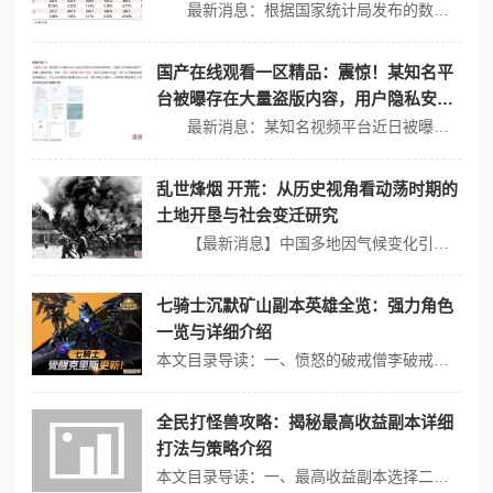
双重利好分析
最新消息：根据国家统计局发布的数据，2023年第三季度，中国国内消费市场持续回暖，社会消费品零售总额同比增长8.5%。这一趋势为国产品牌的发展提供了良好的机遇。 政策支持与国产品牌崛起 近年来，政府出台了一系列政策以促进国产品牌的成长。例如，《关于加快推进制造业高质量发展的指导意见》明确提出要鼓励...
国产在线观看一区精品：震惊！某知名平
台被曝存在大量盗版内容，用户隐私安全
堪忧！
最新消息：某知名视频平台近日被曝出存在大量盗版内容，用户隐私安全问题引发广泛关注。随着网络技术的发展，越来越多的用户选择在网上观看影视作品，但随之而来的盗版现象和隐私泄露问题也日益严重。 盗版内容的猖獗 根据相关研究显示，盗版内容不仅影响了正版影视作品的市场，还对创作者的权益造成了极大损害。一些网...
乱世烽烟 开荒：从历史视角看动荡时期的
土地开垦与社会变迁研究
【最新消息】中国多地因气候变化引发的土地沙化问题日益严重，不少地区的耕地面积大幅减少，亟需开垦新的农田。这种现象不仅直接影响粮食安全，也引发了人们对土地利用和社会变迁的深刻反思。 乱世烽烟与土地开垦 动荡时期人们对土地的渴求与争夺，常常在历史舞台上上演。战争、灾荒、饥荒等情势不仅导致了社会结构...
七骑士沉默矿山副本英雄全览：强力角色
一览与详细介绍
本文目录导读：一、愤怒的破戒僧李破戒二、海盗王维多利亚三、艺术大师尤伊四、传奇猎手斯尼夫五、贯穿之箭朱碧六、兽人战士库坤（野怪）七、其他强力野怪在《七骑士》的沉默矿山副本中，玩家会遇到各种挑战，选择合适的英雄至关重要，以下是一些在沉默矿山副本中表现突出的强力角色及其详细介绍：一、愤怒的破戒僧李破戒属性：与七骑...
全民打怪兽攻略：揭秘最高收益副本详细
打法与策略介绍
本文目录导读：一、最高收益副本选择二、打法与策略在《全民打怪兽》这款游戏中，想要获得最高收益，选择合适的副本并掌握有效的打法与策略至关重要，以下是对最高收益副本的详细打法与策略介绍：一、最高收益副本选择1、经验收益最高副本： * 在普通地域中，5-15关卡提供的经验最多，但要求玩家具备一定的伙伴实力和手动操作...