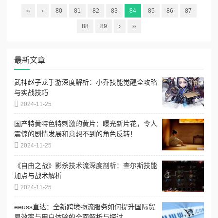
‹‹
‹
80
81
82
83
84
85
86
87
88
89
›
››
最新文章
武神赵子龙手游深度解析：小乔技能觉醒全攻略
与实战技巧
2024-11-25
国产特黄特色特刺激的黄片：曝光新片花，令人
震惊的剧情发展和意想不到的角色反转！
2024-11-25
《自由之战》影杀技术流深度剖析：查尔斯技能
加点与战术解析
2024-11-25
eeuss直达：全新跨境物流服务如何提升国际贸
易效率与用户体验的全面解析与探讨