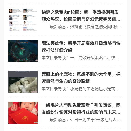
快穿之诱受肉h校园：新一季热播剧引发
观众热议，校园爱情与奇幻元素完美结
合，网友纷纷讨论剧情走向与角色发展！
最新消息，热播剧《快穿之诱受肉h校园》在各大平台引发了观众的广泛讨论。该剧将校园爱情与奇幻元素巧妙结合，吸引了大量年轻观众的关注。剧情紧凑、角色鲜明，使得这部作品成为近期最受欢迎的剧集之一。 校园爱情与奇幻元素的完美融合 《快穿之诱受肉h校园》讲述了一名普通高中生意外获得穿越能力，可以在不同平行世...
魔法英雄传：新手开局高效升级策略与快
速打法详细介绍
本文目录导读：一、高效升级策略二、快速打法技巧对于《魔法英雄传》新手开局的高效升级策略与快速打法，以下是一些详细介绍：一、高效升级策略1、完成每日活跃任务： * 每日活跃任务是获取大量战队经验的重要途径，不仅有助于前期快速升级，也是中后期提升等级的有效方法。 * 尽可能完成所有每日任务，以获取更多的战...
荒原上的小宠物：意想不到的大作用，探
索自然与生命的奇妙联结
本文目录导读：小宠物的生态角色小宠物与环境的互动小宠物对人类的启示小宠物与人类的关系保护荒原上的小宠物在荒原这片广袤而原始的土地上，生命以它独有的方式繁衍生息，其中不乏一些看似微小却拥有意想不到大作用的小宠物，这些小生命不仅丰富了荒原的生态多样性，还以它们独特的方式探索着自然与生命的奇妙联结。小宠物的生态角色...
一级毛片人与动免费观看＂引发热议，网
友纷纷讨论其对影视行业的影响与未来发
展趋势
最新消息，近日一则关于“一级毛片人与动免费观看”的话题在社交媒体上引发了广泛讨论。许多网友对这一现象表示关注，并纷纷发表看法，认为其可能会对影视行业产生深远的影响。 影视行业的新挑战 “一级毛片人与动免费观看”这一现象不仅仅是一个简单的观看方式，它反映出观众对于内容获取方式的变化。随着网络技术的发...