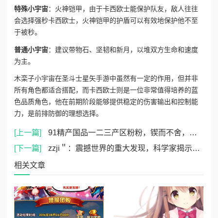
特殊小宇宙
：火神铠甲，由于卡西欧士能保护队友，敌人往往
会选择强秒卡西欧士，火神铠甲的护盾可以有效地保护他不至
于被秒。
普通小宇宙
：建议带物石、坚韧和新月，以堆双方生命和速度
为主。
木栾子小宇宙在圣斗士星矢手游中虽然有一定的作用，但并非
所有角色都适合搭配，而卡西欧士则是一位非常值得培养的蓝
色品质角色，他在前期阶段能够提供稳定的伤害输出和控制能
力，是前排防御的理想选择。
[上一篇]
91精产国品一二三产区粉粉，锲而不舍，日臻完美
[下一篇]
zzji＂：震撼世界的重大发现，科学家揭示宇宙中的神秘力量的真实面貌，引发热议与关注！
相关文章