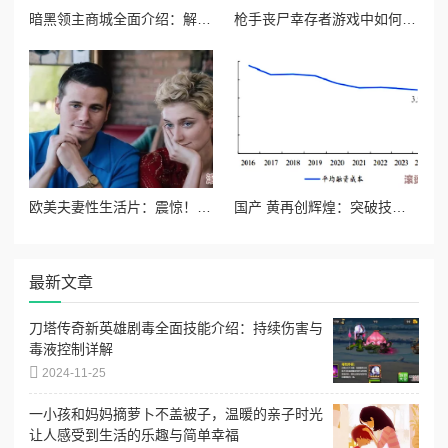
暗黑领主商城全面介绍：解锁稀有装备，打造专属霸主风采
枪手丧尸幸存者游戏中如何获取强力武器火箭筒攻略
欧美夫妻性生活片：震惊！知名导演曝出行业潜规则，背后隐藏的秘密让人难以置信！
国产 黄再创辉煌：突破技术壁垒，海外市场迎来爆发性增长，极大推动经济发展！
最新文章
刀塔传奇新英雄剧毒全面技能介绍：持续伤害与
毒液控制详解
2024-11-25
一小孩和妈妈摘萝卜不盖被子，温暖的亲子时光
让人感受到生活的乐趣与简单幸福