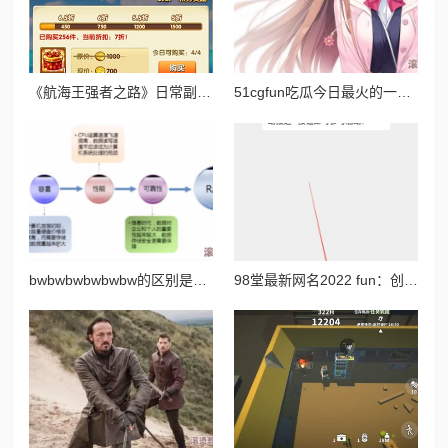
《航海王强者之路》日常副本奖励全解析与高效攻略指南
51cgfun吃瓜今日最火的一句：这句话在社交媒体上引发热议，成为网友们讨论的焦点，体现了当下流行文化的趣味与共鸣
bwbwbwbwbwbw的区别是什么？深入分析不同场景下bwbw组合的含义与应用，揭示其背后的文化和语境差异
98堂最新网名2022 fun：创意无限的网络昵称推荐与使用技巧分享，助你在社交平台中脱颖而出