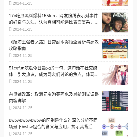
2024-11-25
17c吃瓜黑料爆料155fun，网友纷纷表示对事件
的好奇与关注，认为真相可能远比表面复杂，引
发热议
2024-11-25
《航海王强者之路》日常副本奖励全解析与高效
攻略指南
2024-11-25
51cgfun吃瓜今日最火的一句：这句话在社交媒
体上引发热议，成为网友们讨论的焦点，体现了
当下流行文化的趣味与共鸣
2024-11-25
杂货铺改革：取消元宝购买药水及最新测试调整
内容详解
2024-11-25
bwbwbwbwbwbw的区别是什么？深入分析不同
场景下bwbw组合的含义与应用，揭示其背后的
文化和语境差异
2024-11-25