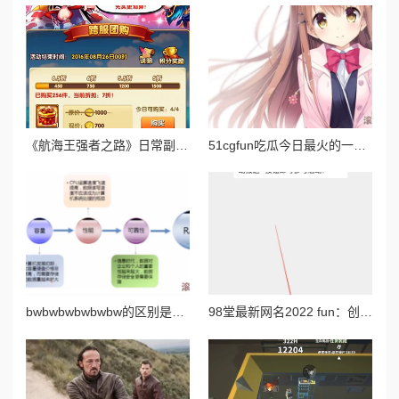
《航海王强者之路》日常副本奖励全解析与高效攻略指南
51cgfun吃瓜今日最火的一句：这句话在社交媒体上引发热议，成为网友们讨论的焦点，体现了当下流行文化的趣味与共鸣
bwbwbwbwbwbw的区别是什么？深入分析不同场景下bwbw组合的含义与应用，揭示其背后的文化和语境差异
98堂最新网名2022 fun：创意无限的网络昵称推荐与使用技巧分享，助你在社交平台中脱颖而出