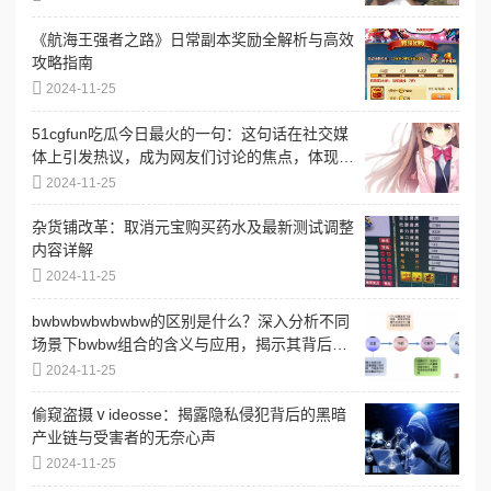
《航海王强者之路》日常副本奖励全解析与高效
攻略指南
2024-11-25
51cgfun吃瓜今日最火的一句：这句话在社交媒
体上引发热议，成为网友们讨论的焦点，体现了
当下流行文化的趣味与共鸣
2024-11-25
杂货铺改革：取消元宝购买药水及最新测试调整
内容详解
2024-11-25
bwbwbwbwbwbw的区别是什么？深入分析不同
场景下bwbw组合的含义与应用，揭示其背后的
文化和语境差异
2024-11-25
偷窥盗摄ⅴideosse：揭露隐私侵犯背后的黑暗
产业链与受害者的无奈心声
2024-11-25