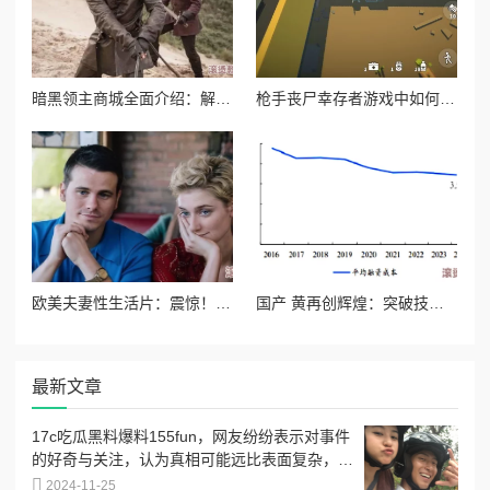
暗黑领主商城全面介绍：解锁稀有装备，打造专属霸主风采
枪手丧尸幸存者游戏中如何获取强力武器火箭筒攻略
欧美夫妻性生活片：震惊！知名导演曝出行业潜规则，背后隐藏的秘密让人难以置信！
国产 黄再创辉煌：突破技术壁垒，海外市场迎来爆发性增长，极大推动经济发展！
最新文章
17c吃瓜黑料爆料155fun，网友纷纷表示对事件
的好奇与关注，认为真相可能远比表面复杂，引
发热议
2024-11-25