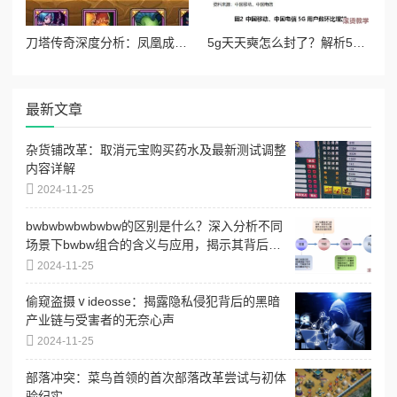
刀塔传奇深度分析：凤凰成竞技场新宠，技能与策略全面解析
5g天天奭怎么封了？解析5g网络对消费行为的影响与产业动向背后的原因和趋势分析
最新文章
杂货铺改革：取消元宝购买药水及最新测试调整
内容详解
2024-11-25
bwbwbwbwbwbw的区别是什么？深入分析不同
场景下bwbw组合的含义与应用，揭示其背后的
文化和语境差异
2024-11-25
偷窥盗摄ⅴideosse：揭露隐私侵犯背后的黑暗
产业链与受害者的无奈心声
2024-11-25
部落冲突：菜鸟首领的首次部落改革尝试与初体
验纪实