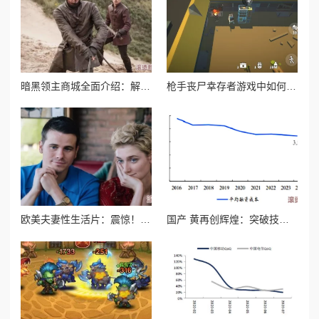
暗黑领主商城全面介绍：解锁稀有装备，打造专属霸主风采
枪手丧尸幸存者游戏中如何获取强力武器火箭筒攻略
欧美夫妻性生活片：震惊！知名导演曝出行业潜规则，背后隐藏的秘密让人难以置信！
国产 黄再创辉煌：突破技术壁垒，海外市场迎来爆发性增长，极大推动经济发展！