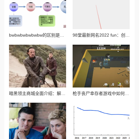
bwbwbwbwbwbw的区别是什么？深入分析不同场景下bwbw组合的含义与应用，揭示其背后的文化和语境差异
98堂最新网名2022 fun：创意无限的网络昵称推荐与使用技巧分享，助你在社交平台中脱颖而出
暗黑领主商城全面介绍：解锁稀有装备，打造专属霸主风采
枪手丧尸幸存者游戏中如何获取强力武器火箭筒攻略