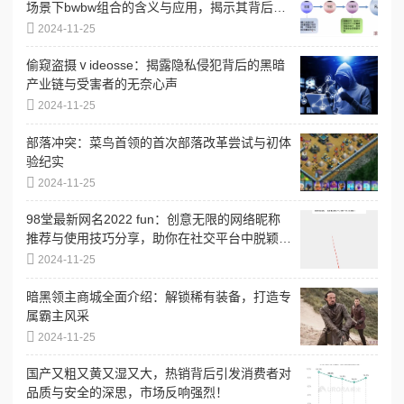
场景下bwbw组合的含义与应用，揭示其背后的
文化和语境差异
2024-11-25
偷窥盗摄ⅴideosse：揭露隐私侵犯背后的黑暗
产业链与受害者的无奈心声
2024-11-25
部落冲突：菜鸟首领的首次部落改革尝试与初体
验纪实
2024-11-25
98堂最新网名2022 fun：创意无限的网络昵称
推荐与使用技巧分享，助你在社交平台中脱颖而
出
2024-11-25
暗黑领主商城全面介绍：解锁稀有装备，打造专
属霸主风采
2024-11-25
国产又粗又黄又湿又大，热销背后引发消费者对
品质与安全的深思，市场反响强烈！