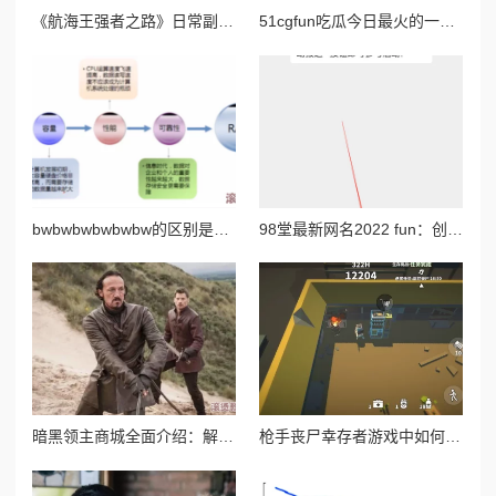
《航海王强者之路》日常副本奖励全解析与高效攻略指南
51cgfun吃瓜今日最火的一句：这句话在社交媒体上引发热议，成为网友们讨论的焦点，体现了当下流行文化的趣味与共鸣
bwbwbwbwbwbw的区别是什么？深入分析不同场景下bwbw组合的含义与应用，揭示其背后的文化和语境差异
98堂最新网名2022 fun：创意无限的网络昵称推荐与使用技巧分享，助你在社交平台中脱颖而出
暗黑领主商城全面介绍：解锁稀有装备，打造专属霸主风采
枪手丧尸幸存者游戏中如何获取强力武器火箭筒攻略