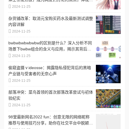
当下流行文化的趣味与共鸣
2024-11-25
杂货铺改革：取消元宝购买药水及最新测试调整
内容详解
2024-11-25
bwbwbwbwbwbw的区别是什么？深入分析不同
场景下bwbw组合的含义与应用，揭示其背后的
文化和语境差异
2024-11-25
偷窥盗摄ⅴideosse：揭露隐私侵犯背后的黑暗
产业链与受害者的无奈心声
2024-11-25
部落冲突：菜鸟首领的首次部落改革尝试与初体
验纪实
2024-11-25
98堂最新网名2022 fun：创意无限的网络昵称
推荐与使用技巧分享，助你在社交平台中脱颖而
出