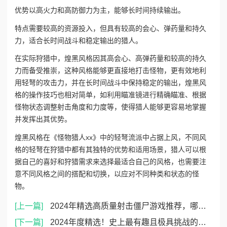
优势
以高火力和高防御力为主，能够长时间持续输出。
特点
需要较高的资源投入，但具有较高的会心、弹药量和持久
力，适合长时间战斗和稳定输出的猎人。
在实际狩猎中，煌黑风格因其高会心、高弹药量和较高的持久
力而备受推崇，这种风格能够更直接地打击怪物，更有效地利
用轻弩的攻击力，并在长时间战斗中保持稳定的输出，煌黑风
格的操作技巧也相对简单，如利用瞄准镜进行精确瞄准、根据
怪物状态调整射击角度和力度等，使得猎人能够更容易地掌握
并发挥出其优势。
煌黑风格在《怪物猎人xx》中的轻弩流派中占据上风，不同风
格的轻弩在狩猎中都有其独特的优势和适用场景，猎人可以根
据自己的喜好和狩猎需求来选择最适合自己的风格，也需要注
意不同风格之间的搭配和切换，以应对不同种类和状态的怪
物。
[上一篇]
2024年精选高质量射击僵尸游戏推荐，哪些值得一试的合集
[下一篇]
2024年度精选！史上最有趣且极具挑战的最难游戏大全推荐