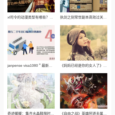
xl司令的动漫类型有哪些？从热血战斗到治愈系，全面解析其作品风格与主题特点
执剑之刻常世副本高效过关技巧与常世门票节省策略分享
janpense visa1080＂最新进展：新政策实施后，申请流程简化，签证审批速度显著提升，助力更多人实现出国梦想
《妈妈已经是你的女人了》歌曲讲述了一段复杂的情感关系，表达了母亲与孩子之间深厚而独特的情感纽带
奇迹暖暖：集齐水晶鞋限时活动，赢取珍稀芸香柠檬套装盛宴
《自由之战》英雄阿道夫属性详解及高效圣石搭配攻略