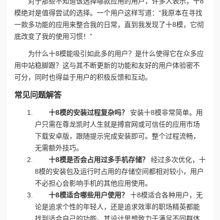
对于那些不知道该选择哪款应用的用户，许多人表示，十8
模绝对是值得尝试的选择。一个用户这样写道：“我原本在寻找
一款多功能的应用来整合我的日常，直到我发现了十8模，它彻
底改变了我的使用习惯！”
为什么十8模能吸引如此多的用户？是什么使得它在众多应
用中站稳脚跟？这与其不断更新的功能和友好的用户体验密不
可分，同时也得益于用户的积极反馈和互动。
常见问题解答
十8模的安装过程复杂吗？
安装十8模非常简单。用
户只需在尊龙凯时人生就是搏官网或可信任的应用市场
下载安卓版，跟随提示完成安装即可。整个过程流畅，
无需额外技巧。
十8模是否会占用过多手机存储？
经过多次优化，十
8模的安装包及运行时占用的存储空间都相对较小，用户
不必担心会影响手机的其他应用使用。
十8模适合哪些用户使用？
十8模适合各种用户，无
论是追求个性的年轻人，还是追求效率的职场精英都能
找到适合自己的功能。其设计思想致力于满足不同群体