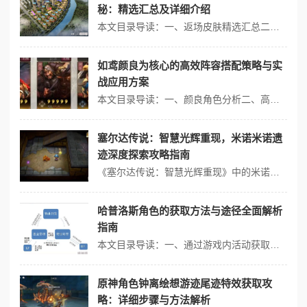
秘：精选汇总及详细介绍
本文目录导读：一、返场皮肤精选汇总二、活动亮点和平精英2024年“刺激之夜”返场皮肤活动为玩家带来了众多经典皮肤的回归，以下是对这些返场皮肤的精选汇总及详细介绍：一、返场皮肤精选汇总在2024年10月18日零点开始，和平精英游戏内限时返场了以下经典皮肤：1、百万伏特：一款充满科技感的皮肤，以蓝色和白色为主色调...
如鸢颜良为核心的高效阵容搭配策略与实
战应用方案
本文目录导读：一、颜良角色分析二、高效阵容搭配策略三、注意事项在《如鸢》这款游戏中，颜良作为一个攻防兼备的角色，以其强大的防御能力和为队友提供护盾的特性，成为了许多玩家构建高效阵容时的核心选择，以下是以颜良为核心的高效阵容搭配策略与实战应用方案：一、颜良角色分析属性与职业：颜良的属性是水，职业是龙盾，他的普攻...
塞尔达传说：智慧光辉重现，米诺米诺遗
迹深度探索攻略指南
《塞尔达传说：智慧光辉重现》中的米诺米诺遗迹是一个充满谜题和挑战的迷宫，以下是一份详尽的深度探索攻略指南：1、入口及初始能力获取： - 在入口处，激活绿色的传送地标后进入遗迹。 - 进入房间后，先与左边的巨石进行互动，获得“同步”能力，这是后续解谜的关键技能之一。2、打开大门并移动石头： - 把获...
哈普洛斯角色的获取方法与途径全面解析
指南
本文目录导读：一、通过游戏内活动获取二、通过购买获取三、其他获取途径四、注意事项哈普洛斯这一角色的获取方法与途径，通常依赖于其所在游戏或平台的特定设定，以下是对哈普洛斯角色获取方法与途径的全面解析：一、通过游戏内活动获取1、新年或节日活动：在部分游戏中，哈普洛斯可能作为新年或特定节日的限定角色出现，玩家可以通...
原神角色钟离绘想游迹尾迹特效获取攻
略：详细步骤与方法解析