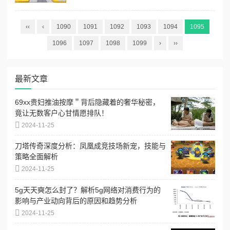
‹‹
‹
1090
1091
1092
1093
1094
1095
1096
1097
1098
1099
›
››
最新文章
69xx贵妇推油按摩＂背后隐藏着的奢华秘密，
竟让无数客户心甘情愿排队！
2024-11-25
刀塔传奇深度分析：凤凰成竞技场新宠，技能与
策略全面解析
2024-11-25
5g天天奭怎么封了？解析5g网络对消费行为的
影响与产业动向背后的原因和趋势分析
2024-11-25