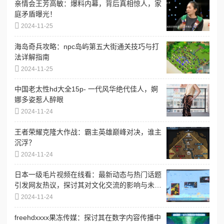
亲情会王芳高敏：爆料内幕，背后真相惊人，家
庭矛盾曝光！
2024-11-25
海岛奇兵攻略：npc岛屿第五大街通关技巧与打
法详解指南
2024-11-25
中国老太性hd大全15p- 一代风华绝代佳人，婀
娜多姿惹人醉眼
2024-11-24
王者荣耀克隆大作战：霸主英雄巅峰对决，谁主
沉浮？
2024-11-24
日本一级毛片视频在线看：最新动态与热门话题
引发网友热议，探讨其对文化交流的影响与未来
发展趋势
2024-11-24
freehdxxxx果冻传媒：探讨其在数字内容传播中