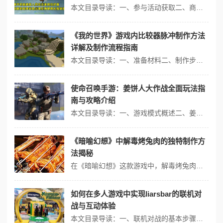
本文目录导读：一、参与活动获取二、商店购买获取三、成就奖励获取四、抽奖系统获取五、挑战关卡获取（5.1版本及以后）六、其他建议《原神》中的钟离限定绘想“游迹尾迹”是一项独特的角色外观奖励，深受玩家喜爱，以下是详细的获取攻略与步骤解析：一、参与活动获取1、关注游戏公告：游戏开发者会不定期推出与钟离相关的活动，玩...
《我的世界》游戏内比较器脉冲制作方法
详解及制作流程指南
本文目录导读：一、准备材料二、制作步骤三、注意事项《我的世界》游戏中，比较器脉冲是一种利用红石比较器制作的电路，能够产生持续或间歇的脉冲信号，这种脉冲信号在红石电路中有着广泛的应用，如控制机关、驱动机器等，以下是制作比较器脉冲的详细方法及流程：一、准备材料红石：用于连接电路。红石比较器：核心元件，用于产生脉冲...
使命召唤手游：姜饼人大作战全面玩法指
南与攻略介绍
本文目录导读：一、游戏模式概述二、姜饼人类型与积分规则三、游戏策略与技巧四、其他注意事项《使命召唤手游》中的姜饼人大作战是一个充满趣味性的多人对战模式，以下是对该模式的全面玩法指南与攻略介绍：一、游戏模式概述姜饼人大作战是一个10v10的对战模式，玩家被分为两个阵营进行对战，对战中，无论是消除敌人还是队友被敌...
《暗喻幻想》中解毒烤兔肉的独特制作方
法揭秘
在《暗喻幻想》这款游戏中，解毒烤兔肉是一道具有特殊效果的烹饪食物，其独特制作方法揭秘如下：1、前往游戏中的下层最南部引擎室，在特定剧情后，进入铁甲战车烹饪室。2、调查烹饪台，获取食材和食谱，其中就包括解毒烤兔肉的制法。3、确保铁甲战车的厨房功能已经解锁。4、准备所需材料：莫拉兔肉（作为主料，提供了这道菜的基本...
如何在多人游戏中实现liarsbar的联机对
战与互动体验
本文目录导读：一、联机对战的基本步骤二、创建与加入游戏房间三、提升互动体验的策略在多人游戏中实现《liar's bar》（骗子酒吧）的联机对战与互动体验，需要玩家遵循一定的步骤和策略，以下是一些详细的指导：一、联机对战的基本步骤1、下载安装：确保所有想要联机的玩家都已经下载并安装了最新版本的《liar's b...