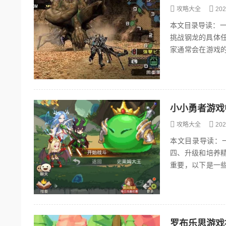
攻略大全
202
本文目录导读：一
挑战钢龙的具体任
家通常会在游戏
景钢龙，又名风翔龙
小小勇者游戏
攻略大全
202
本文目录导读：
四、升级和培养
重要，以下是一
强大的属性、技能
罗布乐思游戏