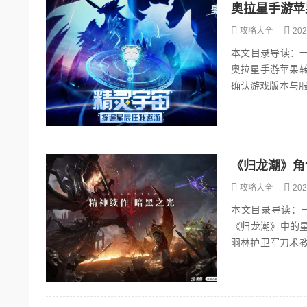
奥拉星手游苹
攻略大全
202
本文目录导读：
奥拉星手游苹果转
确认游戏版本与
能不支持跨平台数
《归龙潮》角
攻略大全
202
本文目录导读：
《归龙潮》中的
羽林护卫军刀术教
在军中生活多年，