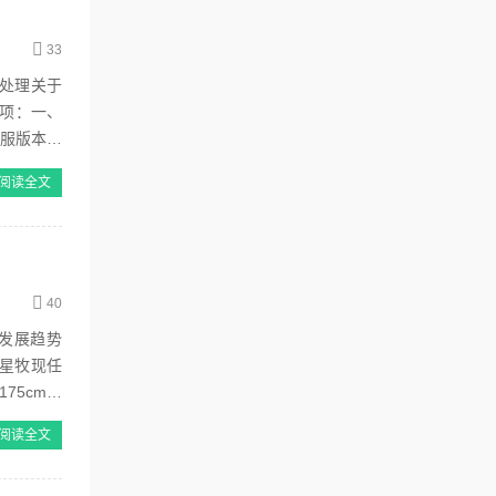
33
处理关于
事项：一、
道服版本可
阅读全文
40
发展趋势
星牧现任
75cm，
阅读全文