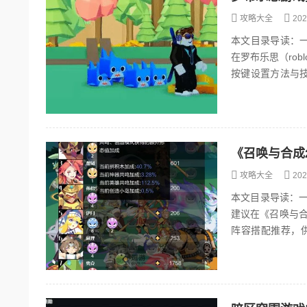
攻略大全
202
本文目录导读：
在罗布乐思（ro
按键设置方法与
键和工具操作快捷键
《召唤与合成
攻略大全
202
本文目录导读：一
建议在《召唤与
阵容搭配推荐，供
面，前排奥克和比