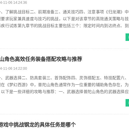
4-11-06 14:24:36
一、了解挑战目标二、前期准备三、通关技巧四、注意事项《归龙潮》中
项要求玩家兼具速度与技巧的挑战，以下是对该章节的高效通关策略与技
标疾行试炼第九章节的挑战目标主要包括三个：限定时间内到达终点、到
达终点且剩余至少60秒，这些目标要...
山角色高效任务装备搭配攻略与推荐
4-11-06 14:22:00
一、武器选择二、防具套装三、首饰配饰四、灵饰搭配五、特技配置六、
项在《梦幻西游》中，普陀山角色通常作为一位重要的辅助角色存在，为
，以下是一些详细的攻略与推荐：一、武器选择普陀山角色的武器选择应
能力，以下是一些推荐的武器：瑞鹤青霜...
g游戏中挑战钢龙的具体任务是哪个