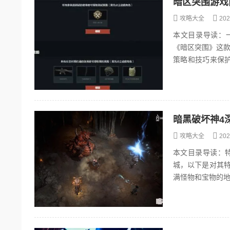
暗区突围游戏
攻略大全
202
本文目录导读：
《暗区突围》这款
策略和技巧来保
暗黑破坏神4
攻略大全
202
本文目录导读：
城，以下是对其特色信
满怪物和宝物的地城，
止的，但玩家能听