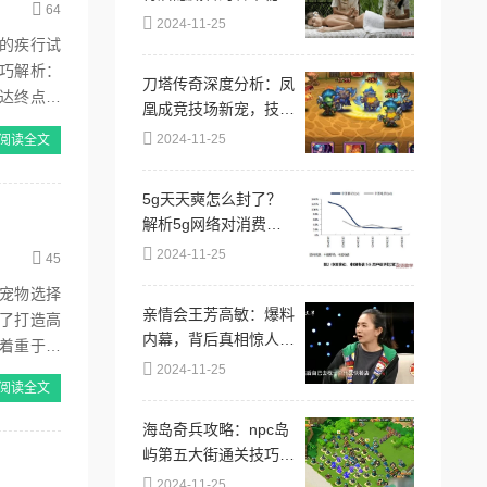
64
密，竟让无数客户心甘
2024-11-25
情愿排队！
的疾行试
巧解析：
刀塔传奇深度分析：凤
达终点且
凰成竞技场新宠，技能
与策略全面解析
2024-11-25
阅读全文
5g天天奭怎么封了？
解析5g网络对消费行
为的影响与产业动向背
2024-11-25
45
后的原因和趋势分析
宠物选择
亲情会王芳高敏：爆料
了打造高
内幕，背后真相惊人，
着重于提
家庭矛盾曝光！
2024-11-25
阅读全文
海岛奇兵攻略：npc岛
屿第五大街通关技巧与
打法详解指南
2024-11-25