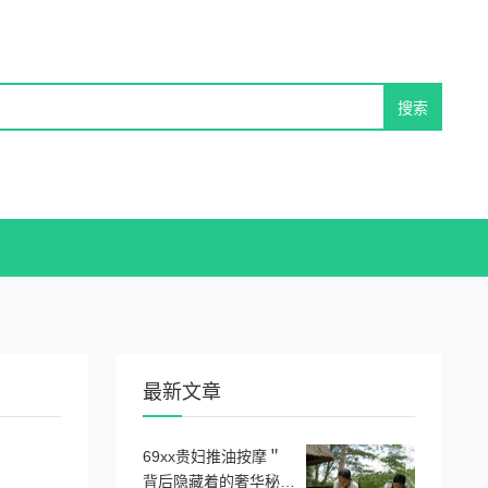
最新文章
69xx贵妇推油按摩＂
背后隐藏着的奢华秘