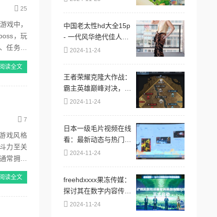
25
》游戏中，
中国老太性hd大全15p
oss，玩
- 一代风华绝代佳人，
、任务背
婀娜多姿惹人醉眼
2024-11-24
阅读全文
王者荣耀克隆大作战：
霸主英雄巅峰对决，谁
主沉浮？
2024-11-24
7
日本一级毛片视频在线
游戏风格
看：最新动态与热门话
斗力至关
题引发网友热议，探讨
2024-11-24
通常拥有
其对文化交流的影响与
未来发展趋势
阅读全文
freehdxxxx果冻传媒：
探讨其在数字内容传播
中的角色与影响力
2024-11-24