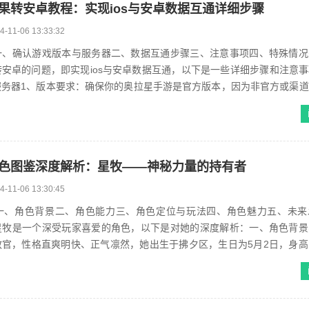
果转安卓教程：实现ios与安卓数据互通详细步骤
4-11-06 13:33:32
一、确认游戏版本与服务器二、数据互通步骤三、注意事项四、特殊情况
安卓的问题，即实现ios与安卓数据互通，以下是一些详细步骤和注意
服务器1、版本要求：确保你的奥拉星手游是官方版本，因为非官方或渠
据互通。2、服务器选择：选择一...
色图鉴深度解析：星牧——神秘力量的持有者
4-11-06 13:30:45
一、角色背景二、角色能力三、角色定位与玩法四、角色魅力五、未来
星牧是一个深受玩家喜爱的角色，以下是对她的深度解析：一、角色背景
官，性格直爽明快、正气凛然，她出生于拂夕区，生日为5月2日，身高1
作战经验丰富，战斗风格干净利落、...