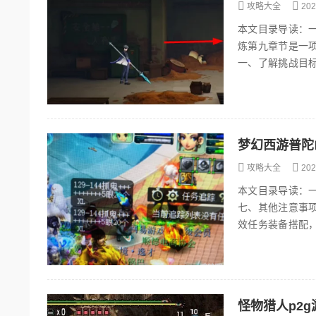
攻略大全
202
本文目录导读：
炼第九章节是一
一、了解挑战目
剩余至少30秒、到
梦幻西游普陀
攻略大全
202
本文目录导读：
七、其他注意事
效任务装备搭配
升法术输出与治疗
怪物猎人p2