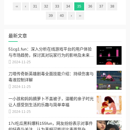
‹‹
‹
31
32
33
34
35
36
37
38
39
40
›
››
最新文章
51cg1.fun：深入分析在线游戏平台的用户体验
与市场趋势，探讨其对玩家行为的影响及未来发
展方向
2024-11-25
刀塔传奇新英雄剧毒全面技能介绍：持续伤害与
毒液控制详解
2024-11-25
一小孩和妈妈摘萝卜不盖被子，温暖的亲子时光
让人感受到生活的乐趣与简单幸福
2024-11-25
17c吃瓜黑料爆料155fun，网友纷纷表示对事件
的好奇与关注，认为真相可能远比表面复杂，引