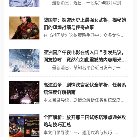
热门话题！
最新消息：近日，一段以“bl嗯好深到了用力快点啊”为主题的视频在社交媒体上引发了广泛讨论，迅速成为网络热门话题。网友们纷纷发表看法，探讨其背后的情感与社会现象。 情感表达的多样性 这一短语不仅仅是简单的语言表达，它蕴含着复杂的情感和心理状态。在某些情况下，这种直接而强烈的表述反映了人们对亲密关系中...
战国梦：探索历史上最强女武将，揭秘她
们的辉煌战绩与传奇故事
在《战国梦》这款策略手游中，众多女性角色以其独特的魅力和非凡的战绩吸引了玩家的目光，当我们把目光投向真实的历史长河，也会发现许多杰出的女武将，她们的事迹同样令人震撼，以下是一些历史上著名的女武将及其辉煌战绩与传奇故事：1、妇好：中国历史上有据可查的第一位女性军事统帅，她前后击败了北土方、南夷国、南巴方以及鬼方...
亚洲国产午夜电影在线入口＂引发热议，
网友惊呼：竟然有如此震撼的内容曝光，
令人难以置信！
最新消息，某知名平台近日发布了一部引发热议的午夜电影，标题为“亚洲国产午夜电影在线入口”。这部影片因其震撼的内容和大胆的表现手法，引起了网友们的广泛讨论。许多人在社交媒体上表达了他们对影片情节和主题的惊讶与赞赏。 震撼内容曝光 “亚洲国产午夜电影在线入口”以其独特的叙事方式和深刻的人物刻画吸引了观...
高达战争：剧情跌宕起伏全解析，任务系
统深度详解指南
本文目录导读：剧情全解析任务系统深度详解《高达战争》的剧情跌宕起伏，任务系统也颇具深度，以下是对这两方面的详细解析：剧情全解析《高达战争》的剧情背景设定在近未来，人类开始开辟宇宙，以联合国为基础成立地球联邦，并改公元纪年为宇宙世纪纪年，到了宇宙世纪79年，人类已经在宇宙中建立了大量“殖民地”卫星，这些卫星形态...
全面解析：放开那三国试练塔难点通关攻
略与技巧汇总
本文目录导读：一、通用攻略与技巧二、具体层数攻略三、其他注意事项《放开那三国》试练塔是游戏中一个充满挑战的环节，玩家需要在不同的层数中面对各种强大的敌人，以下是对试练塔难点通关攻略与技巧的汇总：一、通用攻略与技巧1、了解敌人特性： - 在挑战每一层之前，先了解敌人的特性、攻击方式和技能，以便制定合适的战术...