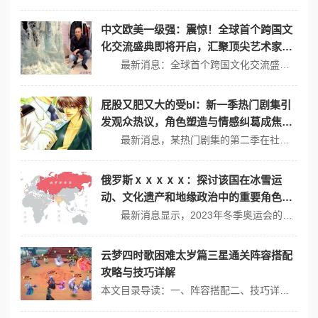
中文欧美一级强：震惊！全球首个跨国文
化交流盛典即将开启，汇聚顶尖艺术家与
创意团队，引发热议！
最新消息：全球首个跨国文化交流盛典即将于下月在巴黎举行，吸引了来自世界各地的顶尖艺术家和创意团队参与。这一盛典不仅是艺术与文化的展示平台，更是促进国际间理解与合作的重要契机。 跨国文化交流的意义 跨国文化交流一直以来都是推动人类文明进步的重要力量。根据联合国教科文组织的数据，文化多样性能够促进社会...
屁股又肥又大的受bl：新一季热门剧集引
发观众热议，角色塑造与情感纠葛成焦点
话题
最新消息，某热门剧集的第二季在社交媒体上引发了热烈讨论，观众们纷纷表达对角色塑造和情感纠葛的看法。随着剧情的发展，角色之间复杂的关系和深刻的人物背景成为了大家关注的焦点。 角色塑造：多维度的人物形象 该剧中的角色设计颇具深度，每个主要人物都有着独特而丰富的背景故事。例如，男主角在经历了一系列挫折后...
俄罗斯ⅹⅹⅹⅹⅹ：探讨该国在冰雪运
动、文化遗产和地缘政治中的重要角色与
影响力
最新消息显示，2023年冬季奥运会的筹备工作正在如火如荼地进行，俄罗斯在冰雪运动中的表现备受关注。作为冰雪运动强国，俄罗斯不仅在竞技体育上具有深厚的底蕴，其文化遗产与地缘政治影响力也同样不可小觑。 冰雪运动的强国之路 俄罗斯在冬季奥林匹克运动会中取得过辉煌的成绩，自1976年以来，他们几乎在所有的...
云梦四时歌困难太岁篇三星通关阵容搭配
攻略与技巧详解
本文目录导读：一、阵容搭配二、技巧详解三、注意事项在《云梦四时歌》中，困难太岁篇的三星通关阵容搭配与技巧需要综合考虑符灵的属性、技能以及相互之间的协同效果，以下是一个详细的攻略与技巧详解：一、阵容搭配1、黄泉：搭配反击星宿，可以高概率地反击敌人，无论是大招还是普攻都能造成显著效果，黄泉的反击能力在困难太岁篇中...