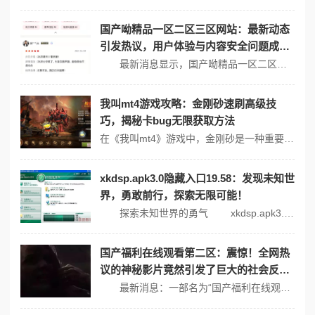
国产呦精品一区二区三区网站：最新动态
引发热议，用户体验与内容安全问题成为
焦点讨论！
最新消息显示，国产呦精品一区二区三区网站近期推出了一系列新功能，引发了广泛的讨论和关注。用户们对其内容安全性与体验感受进行了热烈的交流，成为社交媒体上的热门话题。 用户体验：期待与现实 在使用国产呦精品一区二区三区网站的过程中，许多用户表示对其界面的设计和操作流程有着较高的期待。然而，一些网友反馈...
我叫mt4游戏攻略：金刚砂速刷高级技
巧，揭秘卡bug无限获取方法
在《我叫mt4》游戏中，金刚砂是一种重要的进阶道具，通常需要通过刷副本来获得，一些玩家可能听说过通过卡bug来无限获取金刚砂的方法，但需要注意的是，利用游戏漏洞或bug进行不正当的游戏行为可能会违反游戏规则，并导致账号受到处罚，我不能提供具体的卡bug方法。不过，我可以分享一些合法且有效的金刚砂速刷技巧，帮助...
xkdsp.apk3.0隐藏入口19.58：发现未知世
界，勇敢前行，探索无限可能！
探索未知世界的勇气 xkdsp.apk3.0给我们带来了一个前所未有的机会，探索未知世界，发掘更多可能性。随着科技的迅速发展，我们生活在一个充满变化的环境中，许多人都渴望能够跳出日常的框架，体验不同的事物。这个应用正是为了满足这样的需求而诞生的。用户不仅可以在这里找到丰富的知识体系，还能获得来自各行...
国产福利在线观看第二区：震惊！全网热
议的神秘影片竟然引发了巨大的社会反
响，网友们纷纷表示无法接受！
最新消息：一部名为“国产福利在线观看第二区”的影片近日在网络上引发了广泛的讨论，成为社交媒体上的热议话题。许多网友对这部影片表达了强烈的情感反应，甚至有些人表示无法接受其内容。这种现象不仅反映出观众对影视作品的敏感性，也揭示了社会文化背景下人们对于某些主题的不同看法。 社会反响与争议 该影片因其独...