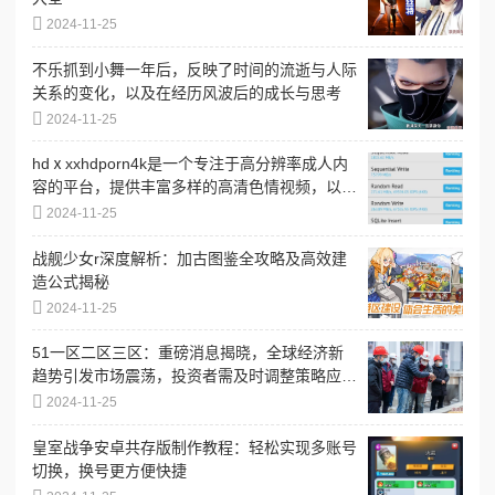
2024-11-25
不乐抓到小舞一年后，反映了时间的流逝与人际
关系的变化，以及在经历风波后的成长与思考
2024-11-25
hdⅹxxhdporn4k是一个专注于高分辨率成人内
容的平台，提供丰富多样的高清色情视频，以满
足不同用户的需求和偏好
2024-11-25
战舰少女r深度解析：加古图鉴全攻略及高效建
造公式揭秘
2024-11-25
51一区二区三区：重磅消息揭晓，全球经济新
趋势引发市场震荡，投资者需及时调整策略应
对！
2024-11-25
皇室战争安卓共存版制作教程：轻松实现多账号
切换，换号更方便快捷