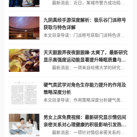
议！
最新消息：近日，某城市警方成功捣毁了一处隐藏在城中村的地下赌局，现场抓获了多名涉案人员，并查获大量赌资和相关设备。这一事件引发了社会各界的广泛关注与热议。 城中村的复杂生态 城中村作为城市化进程中的特殊产物，其独特的地理位置和社会结构，使得这里成为一些非法活动滋生的温床。根据《城市研究》杂志的一项...
九阴真经手游深度解析：极乐谷门派称号
获取与特色详解
本文目录导读：门派称号获取门派特色详解在《九阴真经》手游中，极乐谷是初始八大门派之一，属于邪派阵营，门派定位为远程，主要使用的武器是刀剑和拳脚，其武学特色以阴险毒辣著称，以下是关于极乐谷门派称号获取及其特色的深度解析：门派称号获取极乐谷的门派称号体系丰富，根据玩家的门派身份和声望，称号会有所不同，这些称号不仅...
天天狠狠弄夜夜狠狠躁·太爽了，最新研究
显示高强度运动能显著提升睡眠质量与生
活满意度，引发热议！
最新消息：一项来自哈佛大学的研究显示，高强度运动不仅能显著提升睡眠质量，还能提高生活满意度，引发了广泛关注和讨论。许多网友纷纷分享自己的体验，认为高强度运动确实能够改善身心状态。 高强度运动与睡眠质量 根据《体育医学》期刊的一项研究，高强度间歇训练（hiit）被证明可以有效改善个体的睡眠质量。参与...
硬气类武学对角色生存能力提升的作用及
策略深度分析
本文目录导读：作用策略深度分析硬气类武学，通常指的是那些强调力量、坚韧和直接对抗的武术流派，这类武学在提升角色生存能力方面发挥着重要作用，以下是对其作用及策略的深度分析：作用1、增强身体素质： - 硬气类武学强调身体的锻炼，如力量、耐力、速度和灵活性等，这些身体素质的提升，使角色在面对各种挑战时具有更强的...
男女上床免费视频：最新研究显示情侣间
亲密关系对心理健康的积极影响引发热
议，专家建议如何增进情感联系
最新消息：一项针对情侣亲密关系的研究显示，情感联系对心理健康有显著的积极影响，引发了广泛讨论。专家们认为，增进情侣间的亲密关系不仅能提升幸福感，还能有效缓解压力和焦虑。 情感联系与心理健康 根据《心理学前沿》杂志的一项研究，稳定而亲密的伴侣关系能够显著提高个体的心理健康水平。研究表明，那些在情感上...