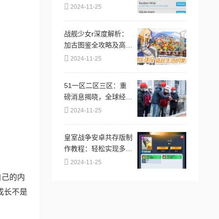
内容的平台，提供丰富
2024-11-25
多样的高清色情视频，
以满足不同用户的需求
战舰少女r深度解析：
和偏好
加古图鉴全攻略及高效
建造公式揭秘
2024-11-25
51一区二区三区：重
磅消息揭晓，全球经济
新趋势引发市场震荡，
2024-11-25
投资者需及时调整策略
应对！
皇室战争安卓共存版制
作教程：轻松实现多账
号切换，换号更方便快
2024-11-25
捷
自己的内
成长不是