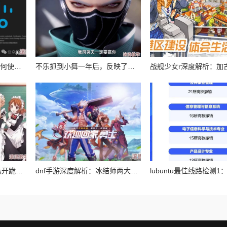
2024回家地址github：如何使用github进行高效的代码管理与协作开发技巧详解
不乐抓到小舞一年后，反映了时间的流逝与人际关系的变化，以及在经历风波后的成长与思考
2024年热门趋势：女仆扒开跪着让客人玩图片，展现新一季的时尚与服务理念
dnf手游深度解析：冰结师两大高效连招技巧与实战应用指南