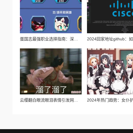
蛋国志最强职业选择指南：深度剖析哪个角色最厉害及玩法推荐
云缨翻白眼流眼泪表情引发网友热议，背后隐藏的情感故事让人心疼不已，究竟发生了什么？