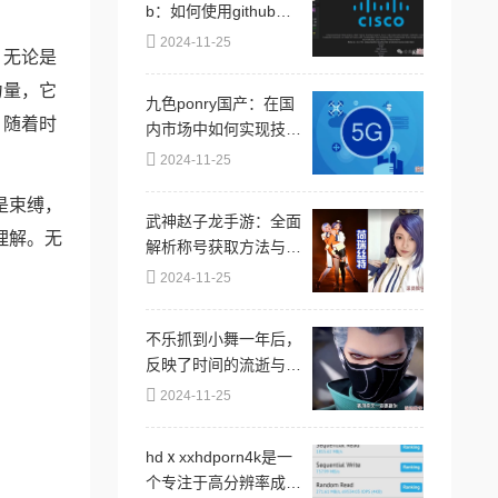
b：如何使用github进
行高效的代码管理与协
2024-11-25
，无论是
作开发技巧详解
力量，它
九色ponry国产：在国
，随着时
内市场中如何实现技术
突破与品牌价值的双重
2024-11-25
提升？
是束缚，
武神赵子龙手游：全面
理解。无
解析称号获取方法与技
巧大全
2024-11-25
不乐抓到小舞一年后，
反映了时间的流逝与人
际关系的变化，以及在
2024-11-25
经历风波后的成长与思
考
hdⅹxxhdporn4k是一
个专注于高分辨率成人