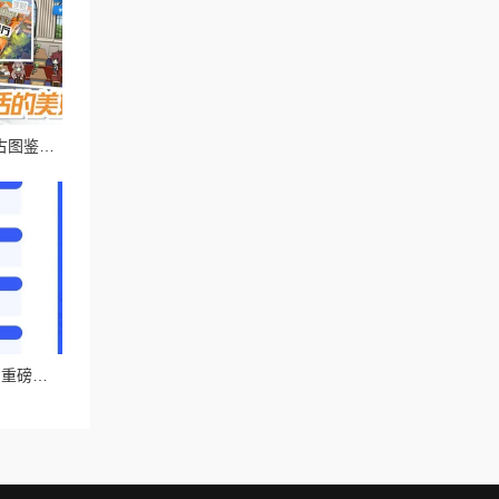
战舰少女r深度解析：加古图鉴全攻略及高效建造公式揭秘
lubuntu最佳线路检测1：重磅消息揭示全新技术突破，提升网络稳定性与速度的革命性进展！