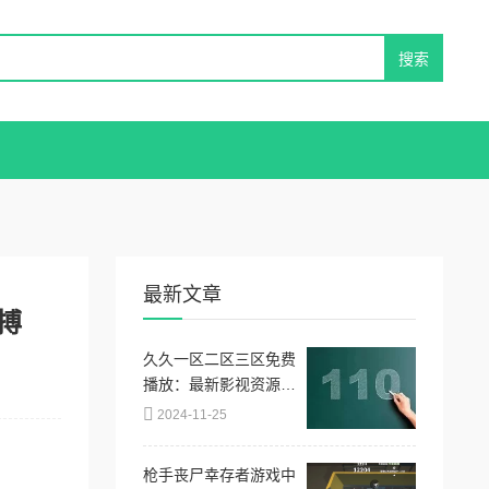
最新文章
搏
久久一区二区三区免费
播放：最新影视资源上
线，畅享无限精彩内
2024-11-25
容，尽在指尖轻松获
取！
枪手丧尸幸存者游戏中