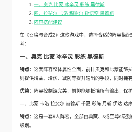
一、奥克 比蒙 冰辛灵 彩练 黑德斯
四、拉斐尔 卡洛 穆谢尔 孙悟空 黑德斯
阵容搭配建议
在《召唤与合成2》这款游戏中，选择合适的阵容搭配
考：
一、奥克 比蒙 冰辛灵 彩练 黑德斯
特点
：这套阵容整体属性全面，前排奥克和比蒙能够
则提供增益、增伤、减防等提升输出的手段，同时拥
优势
：阵容控制链完美，前排能够抵挡所有输出，保
二、比蒙 卡洛 拉斐尔 赫德斯 千夏 彩练 月斩 伊达 达
特点
：这是一套9人阵容，全部由典藏、s或至尊s级
级别。