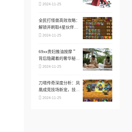
政策变化即将出台，投
2024-11-25
资者需提前布局！
全民打怪兽高效攻略：
解锁并刷取4星伙伴的
必备技巧与策略
2024-11-25
69xx贵妇推油按摩＂
背后隐藏着的奢华秘
密，竟让无数客户心甘
2024-11-25
情愿排队！
刀塔传奇深度分析：凤
凰成竞技场新宠，技能
与策略全面解析
2024-11-25