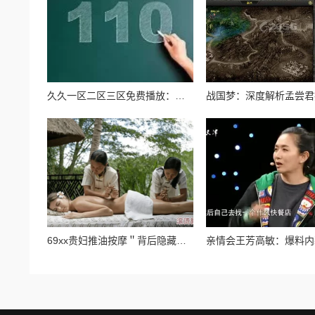
久久一区二区三区免费播放：最新影视资源上线，畅享无限精彩内容，尽在指尖轻松获取！
69xx贵妇推油按摩＂背后隐藏着的奢华秘密，竟让无数客户心甘情愿排队！