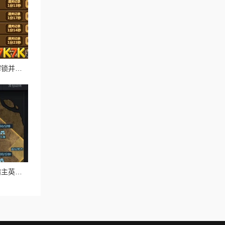
全民打怪兽高效攻略：解锁并刷取4星伙伴的必备技巧与策略
王者荣耀克隆大作战：霸主英雄巅峰对决，谁主沉浮？