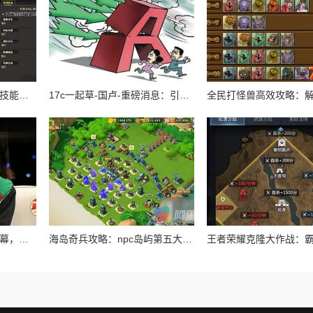
战国梦：深度解析孟尝君技能搭配与实战玩法攻略
17c一起草-国卢-重磅消息：引发市场震荡的政策变化即将出台，投资者需提前布局！
亲情会王芳高敏：爆料内幕，背后真相惊人，家庭矛盾曝光！
海岛奇兵攻略：npc岛屿第五大街通关技巧与打法详解指南