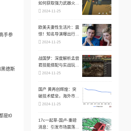
如何获取强力武器火箭
筒攻略
2024-11-25
欧美夫妻性生活片：震
惊！知名导演曝出行业
高手参
潜规则，背后隐藏的秘
2024-11-25
密让人难以置信！
战国梦：深度解析孟尝
君技能搭配与实战玩法
和黑德斯
攻略
2024-11-25
国产 黄再创辉煌：突
破技术壁垒，海外市场
迎来爆发性增长，极大
2024-11-25
推动经济发展！
是t0
17c一起草-国卢-重磅
消息：引发市场震荡的