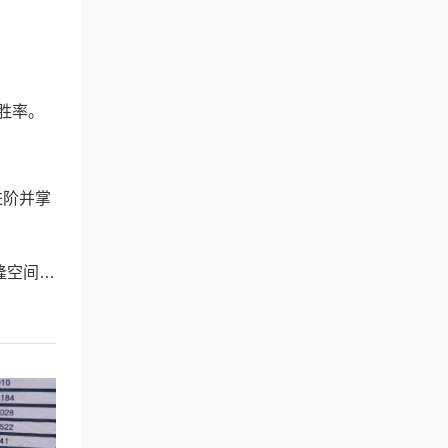
胜率。
进阶并掌
攻略介绍