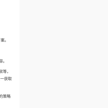
方案。
容。
就等，
唯一获取
的策略