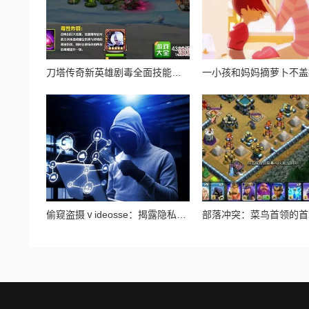
刀塔传奇新英雄剧毒全面技能介绍：持续伤害与毒液控制详解
偷窥盗摄ⅴideosse：揭露隐私侵犯背后的黑暗产业链与受害者的无奈心声