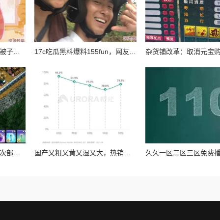
一小孩和妈妈摘萝卜不盖被子，温暖的亲子时光让人感受到生活的乐趣与简单幸福
17c吃瓜黑料爆料155fun，网友纷纷表示对事件的好奇与关注，认为真相可能远比表面复杂，引发热议
部落冲突：菜鸟首领的首次部落改革尝试与初体验纪实
国产又粗又黄又湿又大，热销背后引发消费者对品质与安全的深思，市场反响强烈！