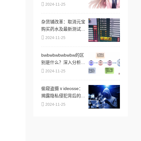
媒体上引发热议，成为
2024-11-25
网友们讨论的焦点，体
现了当下流行文化的趣
杂货铺改革：取消元宝
味与共鸣
购买药水及最新测试调
整内容详解
2024-11-25
bwbwbwbwbwbw的区
别是什么？深入分析不
同场景下bwbw组合的
2024-11-25
含义与应用，揭示其背
后的文化和语境差异
偷窥盗摄ⅴideosse：
揭露隐私侵犯背后的黑
暗产业链与受害者的无
2024-11-25
奈心声