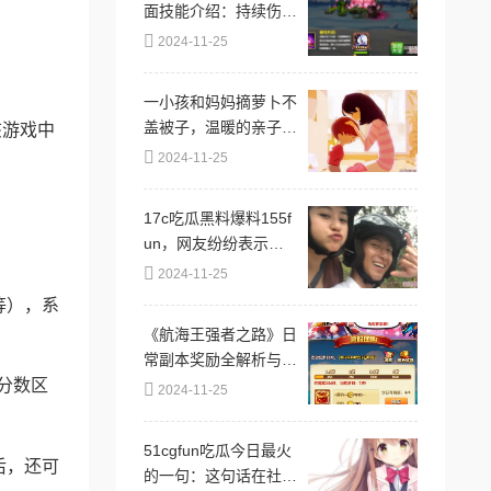
面技能介绍：持续伤害
与毒液控制详解
2024-11-25
一小孩和妈妈摘萝卜不
盖被子，温暖的亲子时
该游戏中
光让人感受到生活的乐
2024-11-25
趣与简单幸福
17c吃瓜黑料爆料155f
un，网友纷纷表示对
事件的好奇与关注，认
2024-11-25
为真相可能远比表面复
等），系
杂，引发热议
《航海王强者之路》日
常副本奖励全解析与高
效攻略指南
分数区
2024-11-25
51cgfun吃瓜今日最火
后，还可
的一句：这句话在社交