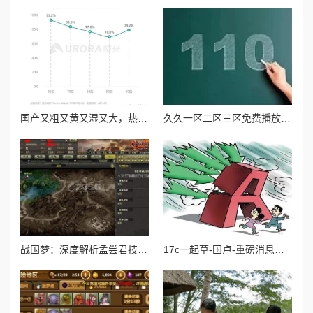
国产又粗又黄又湿又大，热销背后引发消费者对品质与安全的深思，市场反响强烈！
久久一区二区三区免费播放：最新影视资源上线，畅享无限精彩内容，尽在指尖轻松获取！
战国梦：深度解析孟尝君技能搭配与实战玩法攻略
17c一起草-国卢-重磅消息：引发市场震荡的政策变化即将出台，投资者需提前布局！