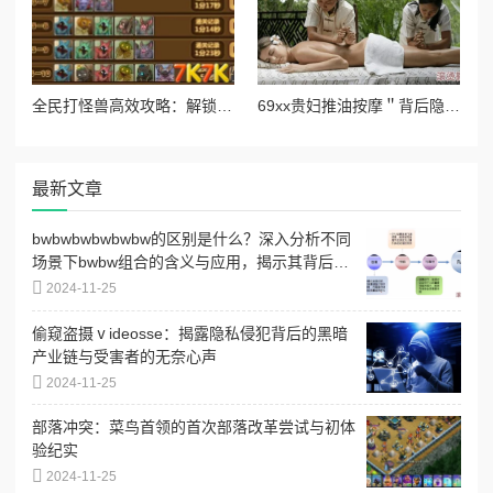
全民打怪兽高效攻略：解锁并刷取4星伙伴的必备技巧与策略
69xx贵妇推油按摩＂背后隐藏着的奢华秘密，竟让无数客户心甘情愿排队！
最新文章
bwbwbwbwbwbw的区别是什么？深入分析不同
场景下bwbw组合的含义与应用，揭示其背后的
文化和语境差异
2024-11-25
偷窥盗摄ⅴideosse：揭露隐私侵犯背后的黑暗
产业链与受害者的无奈心声
2024-11-25
部落冲突：菜鸟首领的首次部落改革尝试与初体
验纪实
2024-11-25