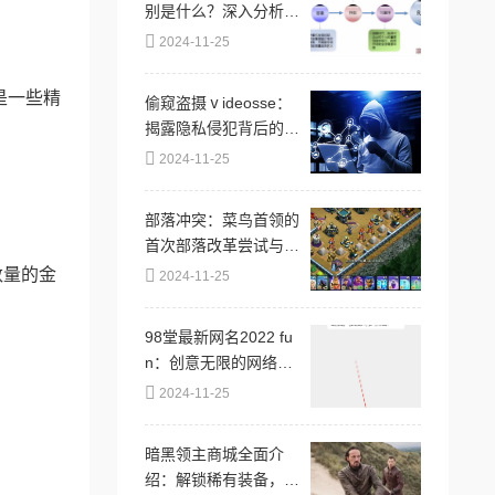
别是什么？深入分析不
同场景下bwbw组合的
2024-11-25
含义与应用，揭示其背
后的文化和语境差异
是一些精
偷窥盗摄ⅴideosse：
揭露隐私侵犯背后的黑
暗产业链与受害者的无
2024-11-25
奈心声
部落冲突：菜鸟首领的
。
首次部落改革尝试与初
体验纪实
数量的金
2024-11-25
98堂最新网名2022 fu
n：创意无限的网络昵
称推荐与使用技巧分
2024-11-25
享，助你在社交平台中
脱颖而出
暗黑领主商城全面介
绍：解锁稀有装备，打