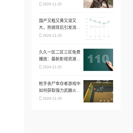
造专属霸主风采
2024-11-25
国产又粗又黄又湿又
大，热销背后引发消费
者对品质与安全的深
2024-11-25
思，市场反响强烈！
久久一区二区三区免费
播放：最新影视资源上
线，畅享无限精彩内
2024-11-25
容，尽在指尖轻松获
取！
枪手丧尸幸存者游戏中
如何获取强力武器火箭
筒攻略
2024-11-25