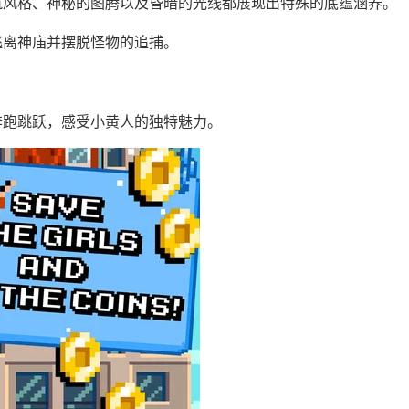
筑风格、神秘的图腾以及昏暗的光线都展现出特殊的底蕴涵养。
逃离神庙并摆脱怪物的追捕。
奔跑跳跃，感受小黄人的独特魅力。