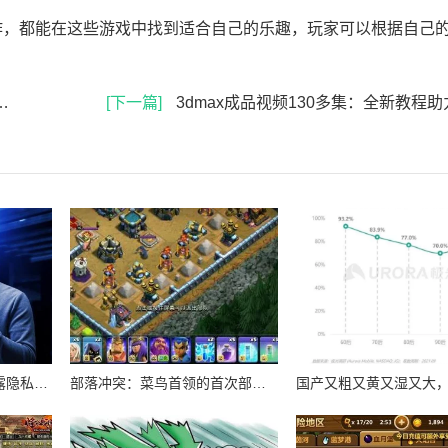
作，都能在这些游戏中找到适合自己的乐趣，玩家可以根据自己
[下一篇]
3dmax成品视频130多集：全新教程助力设计师提升技能，开启创
偷窥盗摄ⅴideosse：揭露隐私侵犯背后的黑暗产业链与受害者的无奈心声
部落冲突：菜鸟首领的首次部落改革尝试与初体验纪实