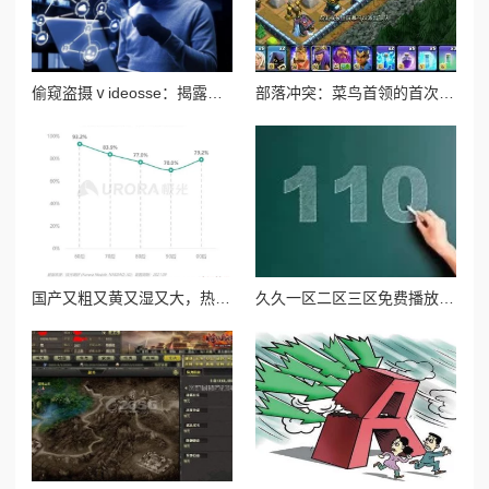
偷窥盗摄ⅴideosse：揭露隐私侵犯背后的黑暗产业链与受害者的无奈心声
部落冲突：菜鸟首领的首次部落改革尝试与初体验纪实
国产又粗又黄又湿又大，热销背后引发消费者对品质与安全的深思，市场反响强烈！
久久一区二区三区免费播放：最新影视资源上线，畅享无限精彩内容，尽在指尖轻松获取！