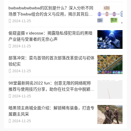
bwbwbwbwbwbw的区别是什么？深入分析不同
场景下bwbw组合的含义与应用，揭示其背后的
文化和语境差异
2024-11-25
偷窥盗摄ⅴideosse：揭露隐私侵犯背后的黑暗
产业链与受害者的无奈心声
2024-11-25
部落冲突：菜鸟首领的首次部落改革尝试与初体
验纪实
2024-11-25
98堂最新网名2022 fun：创意无限的网络昵称
推荐与使用技巧分享，助你在社交平台中脱颖而
出
2024-11-25
暗黑领主商城全面介绍：解锁稀有装备，打造专
属霸主风采
2024-11-25