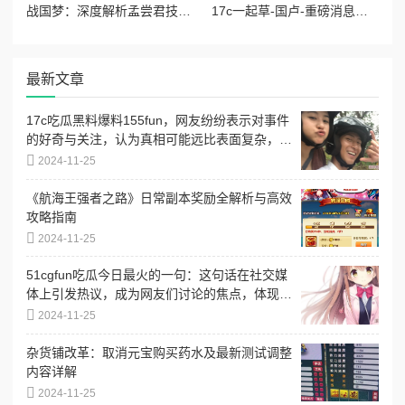
战国梦：深度解析孟尝君技能搭配与实战玩法攻略
17c一起草-国卢-重磅消息：引发市场震荡的政策变化即将出台，投资者需提前布局！
最新文章
17c吃瓜黑料爆料155fun，网友纷纷表示对事件
的好奇与关注，认为真相可能远比表面复杂，引
发热议
2024-11-25
《航海王强者之路》日常副本奖励全解析与高效
攻略指南
2024-11-25
51cgfun吃瓜今日最火的一句：这句话在社交媒
体上引发热议，成为网友们讨论的焦点，体现了
当下流行文化的趣味与共鸣
2024-11-25
杂货铺改革：取消元宝购买药水及最新测试调整
内容详解
2024-11-25