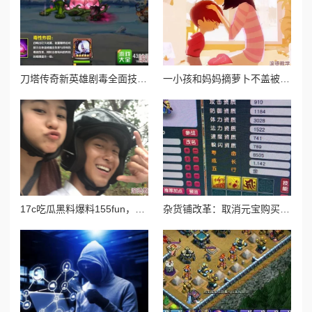
刀塔传奇新英雄剧毒全面技能介绍：持续伤害与毒液控制详解
一小孩和妈妈摘萝卜不盖被子，温暖的亲子时光让人感受到生活的乐趣与简单幸福
17c吃瓜黑料爆料155fun，网友纷纷表示对事件的好奇与关注，认为真相可能远比表面复杂，引发热议
杂货铺改革：取消元宝购买药水及最新测试调整内容详解