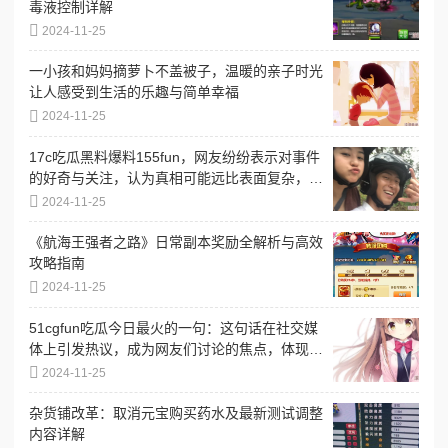
毒液控制详解
2024-11-25
一小孩和妈妈摘萝卜不盖被子，温暖的亲子时光
让人感受到生活的乐趣与简单幸福
2024-11-25
17c吃瓜黑料爆料155fun，网友纷纷表示对事件
的好奇与关注，认为真相可能远比表面复杂，引
发热议
2024-11-25
《航海王强者之路》日常副本奖励全解析与高效
攻略指南
2024-11-25
51cgfun吃瓜今日最火的一句：这句话在社交媒
体上引发热议，成为网友们讨论的焦点，体现了
当下流行文化的趣味与共鸣
2024-11-25
杂货铺改革：取消元宝购买药水及最新测试调整
内容详解