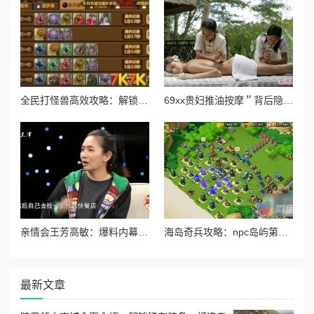
全民打怪兽高效攻略：解锁并刷取4星伙伴的必备技巧与策略
69xx贵妇推油按摩＂背后隐藏着的奢华秘密，竟让无数客户心甘情愿排队！
亲情会王芳高敏：爆料内幕，背后真相惊人，家庭矛盾曝光！
海岛奇兵攻略：npc岛屿第五大街通关技巧与打法详解指南
最新文章