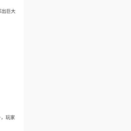
挥出巨大
升，玩家