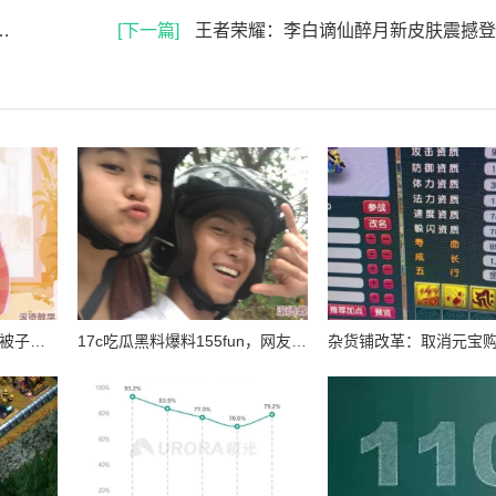
[下一篇]
王者荣耀：李白谪仙醉月新皮肤震撼登场时间全
一小孩和妈妈摘萝卜不盖被子，温暖的亲子时光让人感受到生活的乐趣与简单幸福
17c吃瓜黑料爆料155fun，网友纷纷表示对事件的好奇与关注，认为真相可能远比表面复杂，引发热议