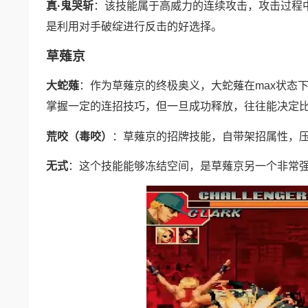
真·鬼哭斩
：该技能属于高威力的连续攻击，攻击过程
是利用对手破绽进行反击的好选择。
草薙京
大蛇薙
：作为草薙京的终极奥义，大蛇薙在max状态
掌握一定的连招技巧，但一旦成功释放，往往能决定
荒咬（毒咬）
：草薙京的招牌技能，自带架招属性，
无式
：这个技能能够冻结空间，是草薙京另一个非常