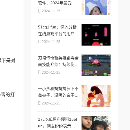
软件：2024年最受欢
迎的短视频创作与分享
2024-11-25
平台推荐
51cg1.fun：深入分析
在线游戏平台的用户体
验与市场趋势，探讨其
2024-11-25
对玩家行为的影响及未
来发展方向
刀塔传奇新英雄剧毒全
以下是对
面技能介绍：持续伤害
与毒液控制详解
2024-11-25
一小孩和妈妈摘萝卜不
伤害的打
盖被子，温暖的亲子时
光让人感受到生活的乐
2024-11-25
趣与简单幸福
17c吃瓜黑料爆料155f
un，网友纷纷表示对