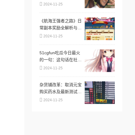
事件的好奇与关注，认
2024-11-25
为真相可能远比表面复
杂，引发热议
《航海王强者之路》日
常副本奖励全解析与高
效攻略指南
2024-11-25
51cgfun吃瓜今日最火
的一句：这句话在社交
媒体上引发热议，成为
2024-11-25
网友们讨论的焦点，体
现了当下流行文化的趣
杂货铺改革：取消元宝
味与共鸣
购买药水及最新测试调
整内容详解
2024-11-25