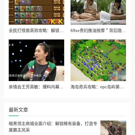
全民打怪兽高效攻略：解锁并刷取4星伙伴的必备技巧与策略
69xx贵妇推油按摩＂背后隐藏着的奢华秘密，竟让无数客户心甘情愿排队！
亲情会王芳高敏：爆料内幕，背后真相惊人，家庭矛盾曝光！
海岛奇兵攻略：npc岛屿第五大街通关技巧与打法详解指南
最新文章
暗黑领主商城全面介绍：解锁稀有装备，打造专
属霸主风采