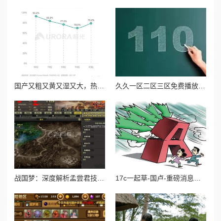
国产又粗又黄又湿又大，热销背后引发消费者对品质与安全的深思，市场反响强烈！
久久一区二区三区免费播放：最新影视资源上线，畅享无限精彩内容，尽在指尖轻松获取！
战国梦：深度解析孟尝君技能搭配与实战玩法攻略
17c一起草-国卢-重磅消息：引发市场震荡的政策变化即将出台，投资者需提前布局！