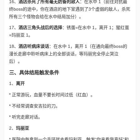
16、
酒店杀死了所有毫无防备的敌人
：在水中 1（前往对抗最
终boss的途中，你在酒店的地下室遇到了3个虚弱的敌人，杀死
所有三个怪物会给在水中结局加分）。
17、
酒店三角头战后的选择
：锈蛋=在水中 1，离开 1；猩红蛋
=玛丽亚 1。
18、
酒店听病床谈话
：在水中 1，离开 1（在通向最终boss的
漫长走廊中聆听病床上的全部谈话，等玛丽完全停止哭泣
后）。
三、具体结局触发条件
1、
离开
* 正常游玩，血量不要长时间过低（红血）。
* 不经常调查安吉拉的刀。
* 听完走廊对话。
2、
玛丽亚
* 医院中每拿到一个手环就去看玛利亚，触发“你来看我真好”和