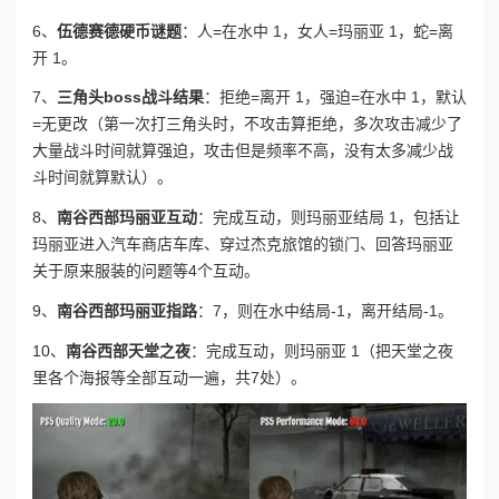
6、
伍德赛德硬币谜题
：人=在水中 1，女人=玛丽亚 1，蛇=离
开 1。
7、
三角头boss战斗结果
：拒绝=离开 1，强迫=在水中 1，默认
=无更改（第一次打三角头时，不攻击算拒绝，多次攻击减少了
大量战斗时间就算强迫，攻击但是频率不高，没有太多减少战
斗时间就算默认）。
8、
南谷西部玛丽亚互动
：完成互动，则玛丽亚结局 1，包括让
玛丽亚进入汽车商店车库、穿过杰克旅馆的锁门、回答玛丽亚
关于原来服装的问题等4个互动。
9、
南谷西部玛丽亚指路
：7，则在水中结局-1，离开结局-1。
10、
南谷西部天堂之夜
：完成互动，则玛丽亚 1（把天堂之夜
里各个海报等全部互动一遍，共7处）。