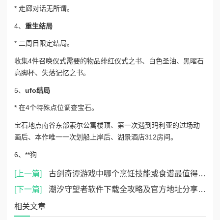
* 走廊对话无所谓。
4、
重生结局
* 二周目限定结局。
收集4件召唤仪式需要的物品
绯红仪式之书、白色圣油、黑曜石
高脚杯、失落记忆之书。
5、
ufo结局
* 在4个特殊点位调查宝石。
宝石地点
南谷东部索尔公寓楼顶、第一次遇到玛利亚的过场动
画后、本作唯一一次划船上岸后、湖景酒店312房间。
6、**狗
[上一篇]
古剑奇谭游戏中哪个烹饪技能或食谱最值得学习与实践
[下一篇]
潮汐守望者软件下载全攻略及官方地址分享指南
相关文章