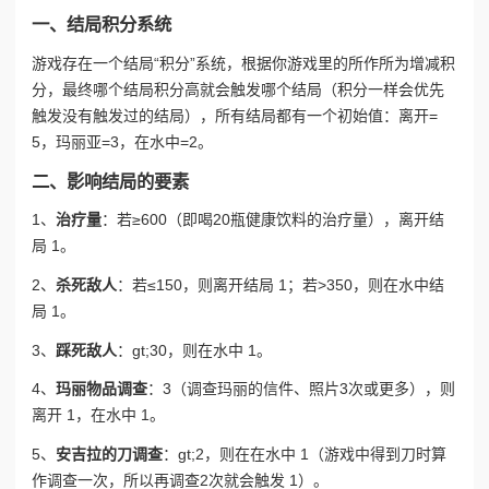
一、结局积分系统
游戏存在一个结局“积分”系统，根据你游戏里的所作所为增减积
分，最终哪个结局积分高就会触发哪个结局（积分一样会优先
触发没有触发过的结局），所有结局都有一个初始值：离开=
5，玛丽亚=3，在水中=2。
二、影响结局的要素
1、
治疗量
：若≥600（即喝20瓶健康饮料的治疗量），离开结
局 1。
2、
杀死敌人
：若≤150，则离开结局 1；若>350，则在水中结
局 1。
3、
踩死敌人
：gt;30，则在水中 1。
4、
玛丽物品调查
：3（调查玛丽的信件、照片3次或更多），则
离开 1，在水中 1。
5、
安吉拉的刀调查
：gt;2，则在在水中 1（游戏中得到刀时算
作调查一次，所以再调查2次就会触发 1）。