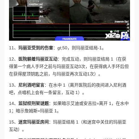
11、
玛丽亚受到的伤害
：gt;50，则玛丽亚结局-1。
12、
医院躺着玛丽亚互动
：完成互动，则玛丽亚结局 1（在获
得第一个病人手环之前与玛丽亚互动3次，在获得病人手环后但
在获得屋顶钥匙之前，与玛丽亚再次互动1次）。
13、
尼利酒吧留言
：在水中 1（离开医院后的夜间进入尼利酒
吧，点唱机上会有一条留言，互动 1）。
14、
监狱绞刑架谜题
：如果暗示艾迪或安吉拉=离开 1，在水中
1；暗示詹姆斯=玛丽亚 1。
15、
迷宫玛丽亚房间
：玛丽亚结局 1（和迷宫中关住的玛丽亚
互动）。