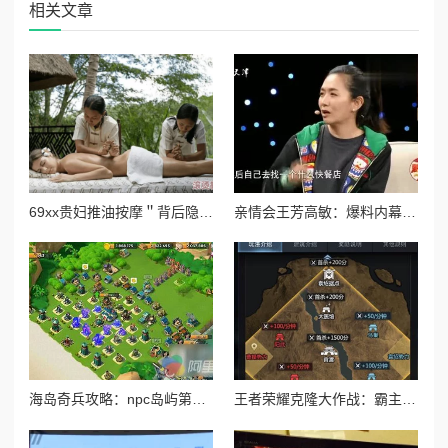
相关文章
69xx贵妇推油按摩＂背后隐藏着的奢华秘密，竟让无数客户心甘情愿排队！
亲情会王芳高敏：爆料内幕，背后真相惊人，家庭矛盾曝光！
海岛奇兵攻略：npc岛屿第五大街通关技巧与打法详解指南
王者荣耀克隆大作战：霸主英雄巅峰对决，谁主沉浮？