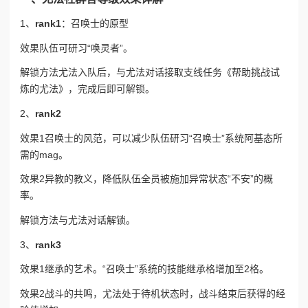
1、
rank1
：召唤士的原型
效果
队伍可研习“唤灵者”。
解锁方法
尤法入队后，与尤法对话接取支线任务《帮助挑战试
炼的尤法》，完成后即可解锁。
2、
rank2
效果1
召唤士的风范，可以减少队伍研习“召唤士”系统阿基态所
需的mag。
效果2
异教的教义，降低队伍全员被施加异常状态“不安”的概
率。
解锁方法
与尤法对话解锁。
3、
rank3
效果1
继承的艺术。“召唤士”系统的技能继承格增加至2格。
效果2
战斗的共鸣，尤法处于待机状态时，战斗结束后获得的经