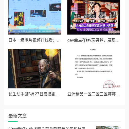
日本一级毛片视频在线看：最新动态与热门话题引发网友热议，探讨其对文化交流的影响与未来发展趋势
gay金主在ktv玩男鸭，展现了多元化的社交方式和包容心态
长生劫手游6月27日震撼更新，全新版本正式上线带来非凡体验
亚洲精品一区二区三区婷婷月：最新娱乐圈动态引发热议，明星们的私生活曝光让粉丝们惊叹不已！
最新文章
69xx贵妇推油按摩＂背后隐藏着的奢华秘密，