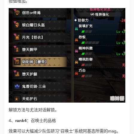
验值增加。
解锁方法
与尤法对话解锁。
4、
rank4
：召唤士的品格
效果
可以大幅减少队伍研习“召唤士”系统阿基态所需的mag。