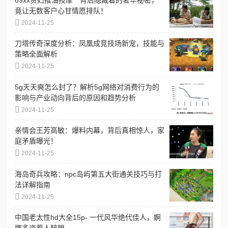
竟让无数客户心甘情愿排队！
2024-11-25
刀塔传奇深度分析：凤凰成竞技场新宠，技能与
策略全面解析
2024-11-25
5g天天奭怎么封了？解析5g网络对消费行为的
影响与产业动向背后的原因和趋势分析
2024-11-25
亲情会王芳高敏：爆料内幕，背后真相惊人，家
庭矛盾曝光！
2024-11-25
海岛奇兵攻略：npc岛屿第五大街通关技巧与打
法详解指南
2024-11-25
中国老太性hd大全15p- 一代风华绝代佳人，婀