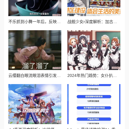
不乐抓到小舞一年后，反映了时间的流逝与人际关系的变化，以及在经历风波后的成长与思考
战舰少女r深度解析：加古图鉴全攻略及高效建造公式揭秘
云缨翻白眼流眼泪表情引发网友热议，背后隐藏的情感故事让人心疼不已，究竟发生了什么？
2024年热门趋势：女仆扒开跪着让客人玩图片，展现新一季的时尚与服务理念