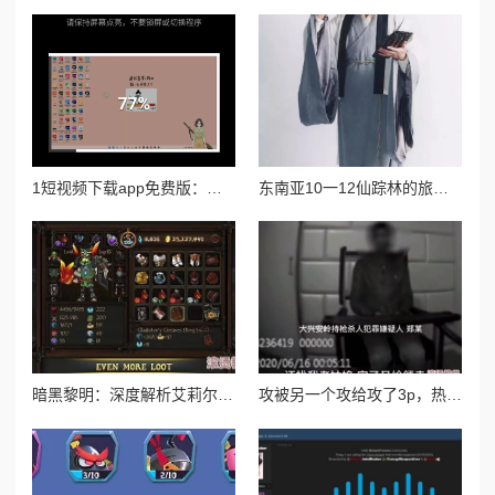
1短视频下载app免费版：轻松获取热门短视频，享受无广告观看体验，支持多种格式与高清下载选项！
东南亚10一12仙踪林的旅游景点：探寻神秘之地，畅游自然风光
暗黑黎明：深度解析艾莉尔八级进阶装备，祈祷之力全面介绍
攻被另一个攻给攻了3p，热议背后隐藏的情感纠葛与社会观念的碰撞引发网友广泛讨论