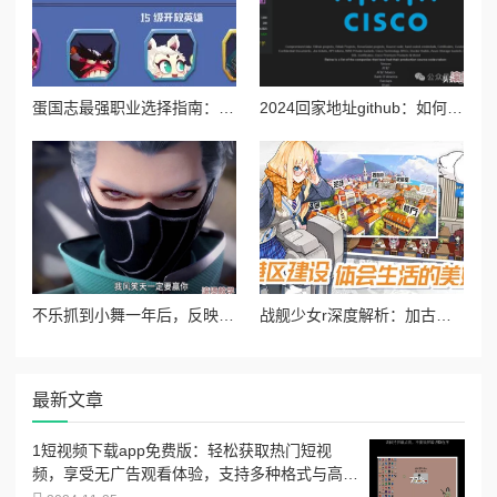
蛋国志最强职业选择指南：深度剖析哪个角色最厉害及玩法推荐
2024回家地址github：如何使用github进行高效的代码管理与协作开发技巧详解
不乐抓到小舞一年后，反映了时间的流逝与人际关系的变化，以及在经历风波后的成长与思考
战舰少女r深度解析：加古图鉴全攻略及高效建造公式揭秘
最新文章
1短视频下载app免费版：轻松获取热门短视
频，享受无广告观看体验，支持多种格式与高清
下载选项！