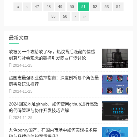
‹‹
‹
47
48
49
50
51
52
53
54
55
56
›
››
最新文章
攻被另一个攻给攻了3p，热议背后隐藏的情感
纠葛与社会观念的碰撞引发网友广泛讨论
2024-11-25
蛋国志最强职业选择指南：深度剖析哪个角色最
厉害及玩法推荐
2024-11-25
2024回家地址github：如何使用github进行高效
的代码管理与协作开发技巧详解
2024-11-25
九色ponry国产：在国内市场中如何实现技术突
破与品牌价值的双重提升？