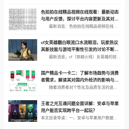
色拍拍在线精品视频在线观看：最新动态
与用户反馈，探讨平台内容更新及其对用
户体验的影响
最新消息：色拍拍在线精品视频在线观看近期推出了一项全新的内容更新，旨在提升用户体验并丰富平台的多样性。这一变化引发了广泛关注，许多用户纷纷表达了他们的看法和反馈。 内容更新与用户体验 色拍拍平台一直以来以其丰富的视频资源和便捷的使用体验受到欢迎。最近的内容更新包括增加了更多原创视频、优化了搜索功能...
cf女英雄翻白眼流口水流眼泪，玩家热议
其新技能与游戏平衡性引发的讨论不断升
级
最新消息，cf（穿越火线）女英雄的技能调整引发了玩家们的广泛关注与激烈讨论，尤其是她的新技能“翻白眼流口水流眼泪”成为了热议的焦点。玩家们纷纷在各大论坛、社交媒体上发表看法，认为这一新技能不仅在玩法上带来了新的变化，也对游戏的平衡性提出了挑战。 新技能的设定与游戏机制 cf女英雄“翻白眼流口水流眼...
国产精品卡一卡二：了解市场趋势与消费
者需求，解读其对国内外经济的影响与未
来发展潜力
随着消费者对个性化及品质生活的追求不断提升，国产精品卡一卡二的市场正在经历快速变革。根据最新的市场研究数据，2023年中国国产卡一卡二的销售额达到了历史新高，许多品牌在这个领域崭露头角。 市场趋势分析 近年来，消费者对国产高品质产品的认可度不断上升。国产卡一卡二不仅在设计上注重美观和实用，更是在材...
王者之光互通问题全面详解：安卓与苹果
用户能否实现跨平台一起玩？
本文目录导读：一、安卓与苹果用户数据互通情况二、跨平台玩法的可能性三、注意事项王者之光》的互通问题，特别是安卓与苹果用户能否实现跨平台一起玩，以下进行全面详解：一、安卓与苹果用户数据互通情况在《王者之光》中，ios和安卓用户的数据是无法互通的，这意味着ios玩家和安卓玩家分别位于不同的服务器，区服和版本都不一...