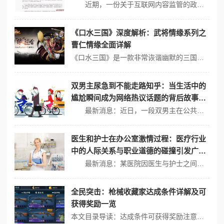
近期，一份关于互联网内容监管的政策草案发布，强调了对网络平台的规范与引导。该政策旨在加强对信息传播的管理，提升用户在网络环境下的安全感与信息素养。 网络平台的信息传播机制探析 网络平台在信息传播中扮演了重要的角色，影响着用户获取信息的渠道和方式。研究表明，社交媒体和用户生成内容（ugc）平台，像h...
《口水三国》深度解析：武将情缘系列之
曹仁情缘全面详解
《口水三国》是一款非常诙谐幽默的三国题材手游，它以三国故事为基础背景，但融入了许多现代元素和诙谐搞笑的剧情，游戏中的所有人物皆是可爱的二头身比例q版造型，个性化十足的装饰十分耀眼，在《口水三国》中，武将情缘是一个重要的游戏元素，它为玩家提供了丰富的战术选择和搭配方案，曹仁作为曹魏的重要将领和强力肉盾武将，其情...
双男主尿急到不能走路知乎：当生活中的
尴尬瞬间成为网络热议话题的背后故事与
心理分析
最新消息：近日，一段双男主在公共场合急需如厕被迫表演“舞蹈”的视频在社交平台上迅速传播，引发网友热议。这一尴尬却搞笑的瞬间不仅成为网络热门话题，更引发了对人类心理状态及社会现象的深入探讨。 生活中的尴尬瞬间 生活中，尴尬的瞬间随处可见。有时一件小事就可能变成谈资，成为朋友间的笑谈。然而，当两个...
医生和护士在办公室激情过程：医疗行业
中的人际关系与职业道德的碰撞引发广泛
关注与讨论
最新消息：某医院因医生与护士之间的亲密关系而引发了一场舆论风波，相关部门已介入调查。这一事件不仅让人们关注医疗行业内部的人际关系，也引发了对职业道德的深思。 医疗行业中的人际关系 在医疗行业中，医生和护士是最为紧密合作的两个群体。两者之间的互动往往涉及到专业知识、情感支持以及团队协作等多个方面。然...
全民突击：枪械收藏家达成条件详解及可
获得奖励一览
本文目录导读：达成条件可获得奖励注意事项在《全民突击》游戏中，枪械收藏家是一个重要的成就勋章，以下是对其达成条件的详解及可获得奖励的一览：达成条件关于枪械收藏家的达成条件，存在不同的说法，有观点认为，该勋章的达成条件为收集50把枪械，只要玩家在游戏中获得过（即使后续分解或出售）这些枪械，就可以计入总数，也有观...