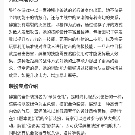
醉笙在游戏中以一家神秘小茶馆的老板娘身份出现，她不仅是
个精明能干的情报商，还与主线中的龙潮阁有着密切的关系，
醉笙拥有爆裂的火属性，以枪作为武器，通过储存子弹的方式
对敌人发起攻击，她的技能设计丰富且独特，包括囤积子弹发
数以提升攻击力的一技能、范围内的扫射的二技能，以及需要
玩家利用瞄准镜对准敌人进行射击的终极技能，一旦击中目标
就是暴击伤害，醉笙的技能需要贴脸使用时才能发挥最大效
果，这种近距离的战斗方式对她的生存能力提出了更高的要
求，但幸运的是，她的辅助能力能够通过技能为队友提供增益
效果，如提升攻击力、增加暴击率等。
装扮亮点介绍
醉笙的全新装扮名为“翠翎晚礼”，是时尚礼服系列装扮的一种，
该装扮以翠绿色为主色调，搭配金色装饰，展现出一种高贵而
内敛的气质，翠翎晚礼以其低调奢华的设计风格著称，是醉笙
在1.1版本更新后的全新装扮，玩家可以通过参与影梦大典活
动，解锁“佳影奖”或“影梦奖”，即可获得醉笙装扮“翠翎晚礼”，
同时还有机会获得专属头像、名片等奖励。