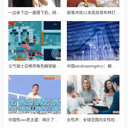
一边亲下边一面摸下奶，网友疑似目击明星绯闻现场揭秘
部落冲突11本高效哥布林打法攻略视频分享与解析教程
元气骑士召唤师角色解锁秘籍：高效策略推荐，带上骑士助你轻松达成
中国windowsmgdrcc：解析这一系统在中国市场的应用及其对用户体验和数据管理的影响与发展趋势
中国性xxx老太婆：揭示了一个关于老年人性需求与社会观念碰撞的复杂话题，引发广泛讨论和思考
女性声：全球范围内女性权益运动再度升温，呼吁消除性别歧视与暴力行为的紧急行动引发广泛关注