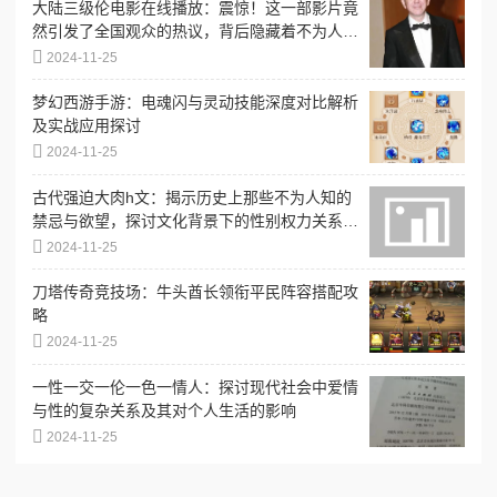
大陆三级伦电影在线播放：震惊！这一部影片竟
然引发了全国观众的热议，背后隐藏着不为人知
的故事！
2024-11-25
梦幻西游手游：电魂闪与灵动技能深度对比解析
及实战应用探讨
2024-11-25
古代强迫大肉h文：揭示历史上那些不为人知的
禁忌与欲望，探讨文化背景下的性别权力关系与
社会风俗
2024-11-25
刀塔传奇竞技场：牛头酋长领衔平民阵容搭配攻
略
2024-11-25
一性一交一伦一色一情人：探讨现代社会中爱情
与性的复杂关系及其对个人生活的影响
2024-11-25