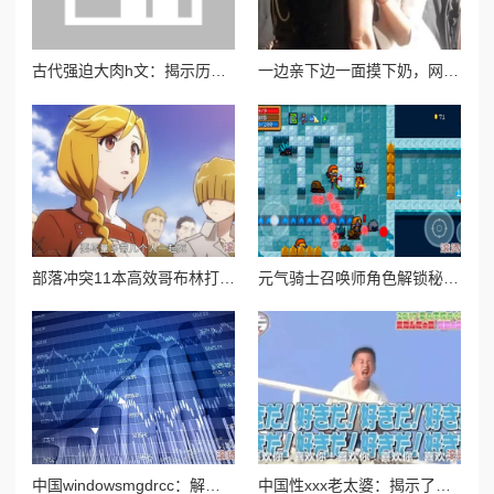
古代强迫大肉h文：揭示历史上那些不为人知的禁忌与欲望，探讨文化背景下的性别权力关系与社会风俗
一边亲下边一面摸下奶，网友疑似目击明星绯闻现场揭秘
部落冲突11本高效哥布林打法攻略视频分享与解析教程
元气骑士召唤师角色解锁秘籍：高效策略推荐，带上骑士助你轻松达成
中国windowsmgdrcc：解析这一系统在中国市场的应用及其对用户体验和数据管理的影响与发展趋势
中国性xxx老太婆：揭示了一个关于老年人性需求与社会观念碰撞的复杂话题，引发广泛讨论和思考