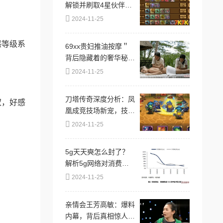
解锁并刷取4星伙伴的
必备技巧与策略
2024-11-25
感等级系
69xx贵妇推油按摩＂
背后隐藏着的奢华秘
密，竟让无数客户心甘
2024-11-25
情愿排队！
刀塔传奇深度分析：凤
权，好感
凰成竞技场新宠，技能
与策略全面解析
2024-11-25
5g天天奭怎么封了？
解析5g网络对消费行
为的影响与产业动向背
2024-11-25
后的原因和趋势分析
亲情会王芳高敏：爆料
内幕，背后真相惊人，