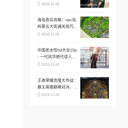
家庭矛盾曝光！
2024-11-25
海岛奇兵攻略：npc岛
屿第五大街通关技巧与
打法详解指南
2024-11-25
中国老太性hd大全15p
- 一代风华绝代佳人，
婀娜多姿惹人醉眼
2024-11-24
王者荣耀克隆大作战：
霸主英雄巅峰对决，谁
主沉浮？
2024-11-24