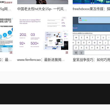
5g天天奭怎么封了？解析5g网络对消费行为的影响与产业动向背后的原因和趋势分析
中国老太性hd大全15p- 一代风华绝代佳人，婀娜多姿惹人醉眼
x9x9x9任意槽2023年入口：最新进展与未来发展趋势分析，助力行业创新与变革
www.fenfencao：最新进展揭示了该平台在用户体验和功能优化方面的重大改进与创新