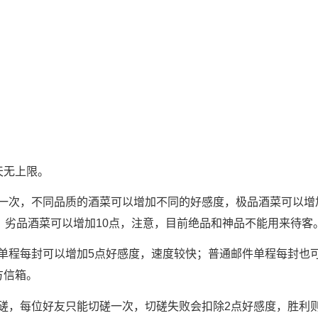
天无上限。
一次，不同品质的酒菜可以增加不同的好感度，极品酒菜可以增加
，劣品酒菜可以增加10点，注意，目前绝品和神品不能用来待客
单程每封可以增加5点好感度，速度较快；普通邮件单程每封也
方信箱。
磋，每位好友只能切磋一次，切磋失败会扣除2点好感度，胜利