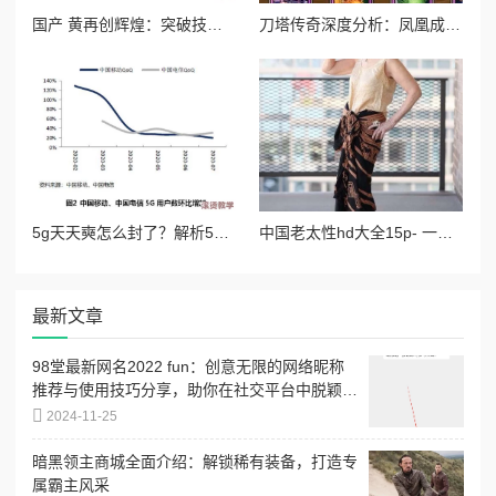
国产 黄再创辉煌：突破技术壁垒，海外市场迎来爆发性增长，极大推动经济发展！
刀塔传奇深度分析：凤凰成竞技场新宠，技能与策略全面解析
5g天天奭怎么封了？解析5g网络对消费行为的影响与产业动向背后的原因和趋势分析
中国老太性hd大全15p- 一代风华绝代佳人，婀娜多姿惹人醉眼
最新文章
98堂最新网名2022 fun：创意无限的网络昵称
推荐与使用技巧分享，助你在社交平台中脱颖而
出
2024-11-25
暗黑领主商城全面介绍：解锁稀有装备，打造专
属霸主风采