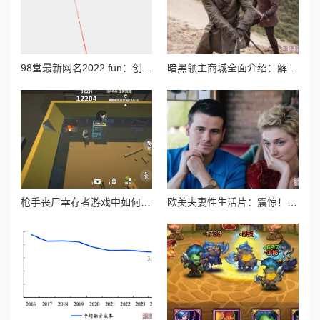
98堂最新网名2022 fun：创意无限的网络昵称推荐与使用技巧分享，助你在社交平台中脱颖而出
暗黑领主商城全面介绍：解锁稀有装备，打造专属霸主风采
枪手丧尸幸存者游戏中如何获取强力武器火箭筒攻略
欧美夫妻性生活片：震惊！知名导演曝出行业潜规则，背后隐藏的秘密让人难以置信！