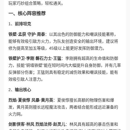
玩家巧妙组合策略，轻松通关。
一、核心阵容推荐
1、
前排坦克
铁壁·孟获 守护·周泰
：以其出色的防御能力和嘲讽技能著称，
能够有效吸引敌方火力，为队友创造安全的输出环境，建议将
修为提高至加五等级，45级以上能更好发挥防御潜力。
铁壁护卫·李刚 磐石力士·王猛
：李刚拥有超高的生命值和防御
力，技能“铜墙铁壁”能在短时间内大幅提升自身防御，并有几率
反弹部分伤害；王猛则具有稳定的减伤效果和嘲讽技能，能有
效吸引敌人注意力。
2、
输出核心
烈焰·夏侯惇 风暴·黄月英
：夏侯惇擅长高额的物理伤害和爆
发，黄月英则擅长远程魔法攻击，两者结合能形成远近兼备的
火力网。
剑影侠客·林风 烈焰法师·赵灵儿
：林风具有超高的暴击伤害和