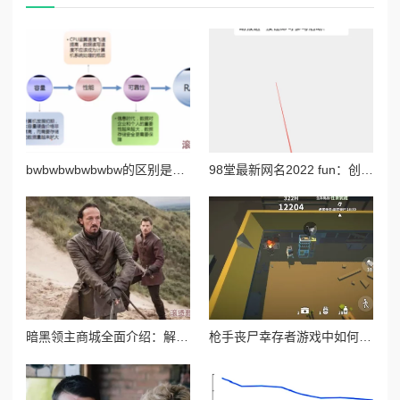
bwbwbwbwbwbw的区别是什么？深入分析不同场景下bwbw组合的含义与应用，揭示其背后的文化和语境差异
98堂最新网名2022 fun：创意无限的网络昵称推荐与使用技巧分享，助你在社交平台中脱颖而出
暗黑领主商城全面介绍：解锁稀有装备，打造专属霸主风采
枪手丧尸幸存者游戏中如何获取强力武器火箭筒攻略