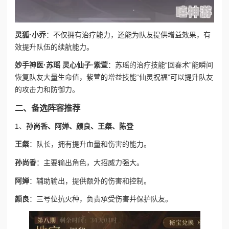
灵狐·小乔
：不仅拥有治疗能力，还能为队友提供增益效果，有
效提升队伍的续航能力。
妙手神医·苏瑶 灵心仙子·紫萱
：苏瑶的治疗技能“回春术”能瞬间
恢复队友大量生命值，紫萱的增益技能“仙灵祝福”可以提升队友
的攻击力和防御力。
二、备选阵容推荐
1、
孙尚香、阿婵、颜良、王粲、陈登
王粲
：队长，拥有提升血量和伤害的能力。
孙尚香
：主要输出角色，大招威力强大。
阿婵
：辅助输出，提供额外的伤害和控制。
颜良
：三号位抗火种，负责承受伤害并保护队友。