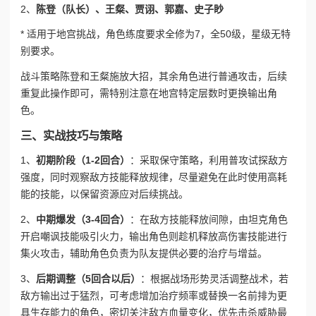
2、
陈登（队长）、王粲、贾诩、郭嘉、史子眇
* 适用于地宫挑战，角色练度要求全修为7，全50级，星级无特
别要求。
战斗策略
陈登和王粲施放大招，其余角色进行普通攻击，后续
重复此操作即可，需特别注意在地宫特定层数时更换输出角
色。
三、实战技巧与策略
1、
初期阶段（1-2回合）
：采取保守策略，利用普攻试探敌方
强度，同时观察敌方技能释放规律，尽量避免在此时使用高耗
能的技能，以保留资源应对后续挑战。
2、
中期爆发（3-4回合）
：在敌方技能释放间隙，由坦克角色
开启嘲讽技能吸引火力，输出角色则趁机释放高伤害技能进行
集火攻击，辅助角色负责为队友提供必要的治疗与增益。
3、
后期调整（5回合以后）
：根据战场形势灵活调整战术，若
敌方输出过于猛烈，可考虑增加治疗频率或替换一名前排为更
具生存能力的角色，密切关注敌方血量变化，优先击杀威胁最