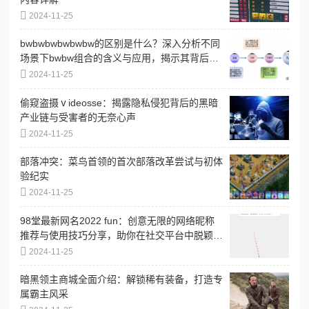
2024-11-25
bwbwbwbwbwbw的区别是什么？深入分析不同
场景下bwbw组合的含义与应用，揭示其背后的
文化和语境差异
2024-11-25
偷窥盗摄ⅴideosse：揭露隐私侵犯背后的黑暗
产业链与受害者的无奈心声
2024-11-25
部落冲突：菜鸟首领的首次部落改革尝试与初体
验纪实
2024-11-25
98堂最新网名2022 fun：创意无限的网络昵称
推荐与使用技巧分享，助你在社交平台中脱颖而
出
2024-11-25
暗黑领主商城全面介绍：解锁稀有装备，打造专
属霸主风采