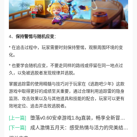
4、
保持警惕与随机应变
：
* 在追击过程中，玩家需要时刻保持警惕，观察周围环境的变
化。
* 也要学会随机应变，不要走同样的路线或停留在同一地点过
久，以免被逃脱者发现规律并逃脱。
掌握追踪雷的使用精髓与技巧对于玩家在《逃跑吧少年》这款
游戏中取得更好的成绩至关重要，通过合理利用追踪雷的隐身
监测、攻击效果以及与其他道具和技能的配合，玩家可以更有
效地定位、追击并击败逃脱者。
[上一篇]
堕落v0.60安卓游戏1.8g直装，畅享全新冒险体验，感受极致游戏乐趣与精彩剧情！
[下一篇]
成人激情五月天：感受热情与活力的完美结合，释放内心深处的渴望与欢愉，尽享无尽乐趣与刺激体验