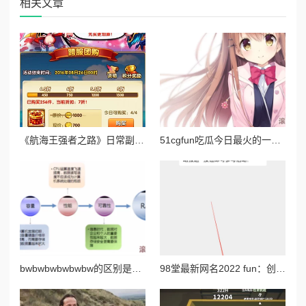
相关文章
《航海王强者之路》日常副本奖励全解析与高效攻略指南
51cgfun吃瓜今日最火的一句：这句话在社交媒体上引发热议，成为网友们讨论的焦点，体现了当下流行文化的趣味与共鸣
bwbwbwbwbwbw的区别是什么？深入分析不同场景下bwbw组合的含义与应用，揭示其背后的文化和语境差异
98堂最新网名2022 fun：创意无限的网络昵称推荐与使用技巧分享，助你在社交平台中脱颖而出