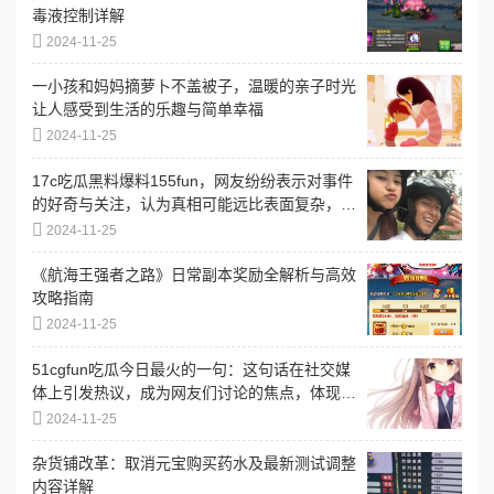
毒液控制详解
2024-11-25
一小孩和妈妈摘萝卜不盖被子，温暖的亲子时光
让人感受到生活的乐趣与简单幸福
2024-11-25
17c吃瓜黑料爆料155fun，网友纷纷表示对事件
的好奇与关注，认为真相可能远比表面复杂，引
发热议
2024-11-25
《航海王强者之路》日常副本奖励全解析与高效
攻略指南
2024-11-25
51cgfun吃瓜今日最火的一句：这句话在社交媒
体上引发热议，成为网友们讨论的焦点，体现了
当下流行文化的趣味与共鸣
2024-11-25
杂货铺改革：取消元宝购买药水及最新测试调整
内容详解