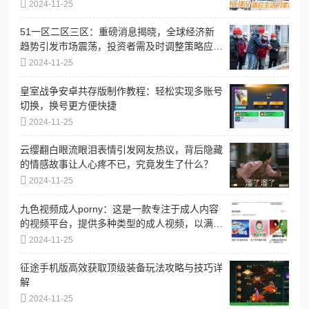
2024-11-25
51一区二区三区：重磅消息揭晓，全球经济新
趋势引发市场震荡，投资者需及时调整策略应
对！
2024-11-25
皇室战争安卓共存版制作教程：轻松实现多账号
切换，换号更方便快捷
2024-11-25
云缨翻白眼流眼泪表情引发网友热议，背后隐藏
的情感故事让人心疼不已，究竟发生了什么？
2024-11-25
九色视频成人porny：这是一款专注于成人内容
的视频平台，提供多种类型的成人视频，以满足
不同用户的需求和偏好
2024-11-25
征途手机版高效获取顶级装备玩法攻略与技巧详
解
2024-11-25