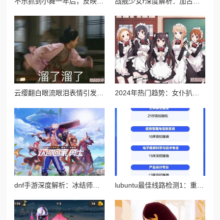
不乐抓到小舞一年后，反映了时间的流逝与人际关系的变化，以及在经历风波后的成长与思考
战舰少女r深度解析：加古图鉴全攻略及高效建造公式揭秘
云缨翻白眼流眼泪表情引发网友热议，背后隐藏的情感故事让人心疼不已，究竟发生了什么？
2024年热门趋势：女仆扒开跪着让客人玩图片，展现新一季的时尚与服务理念
dnf手游深度解析：冰结师两大高效连招技巧与实战应用指南
lubuntu最佳线路检测1：重磅消息揭示全新技术突破，提升网络稳定性与速度的革命性进展！