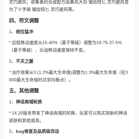
灵巧披风；收集者的合成配方由暴风大剑 锯齿短匕 灵巧披风变
为了十字镐 锯齿短匕 灵巧披风等。
四、符文调整
1、
相位猛冲
* 远程移动速度从15-40%（基于等级）调整为18.75-37.5%
（基于等级），近战移动速度保持不变。
2、
不灭之握
* 治疗效果从3 (1.2%最大生命值)调整为1.3%最大生命值（在3
000最大生命值时达到均衡点）。
五、其他调整
1、
神话商城轮换
* 14.20版本带来了神话商城的轮换，玩家可以购买到新的神话
皮肤和其他道具。
2、
bug修复及品质级改动