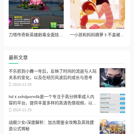
刀塔传奇新英雄剧毒全面技能介绍：持续伤害与毒液控制详解
一小孩和妈妈摘萝卜不盖被子，温暖的亲子时光让人感受到生活的乐趣与简单幸福
最新文章
不乐抓到小舞一年后，反映了时间的流逝与人际
关系的变化，以及在经历风波后的成长与思考
2024-11-25
hdⅹxxhdporn4k是一个专注于高分辨率成人内
容的平台，提供丰富多样的高清色情视频，以满
足不同用户的需求和偏好
2024-11-25
战舰少女r深度解析：加古图鉴全攻略及高效建
造公式揭秘