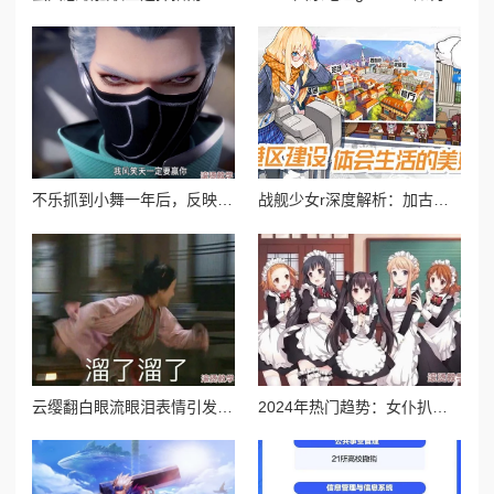
不乐抓到小舞一年后，反映了时间的流逝与人际关系的变化，以及在经历风波后的成长与思考
战舰少女r深度解析：加古图鉴全攻略及高效建造公式揭秘
云缨翻白眼流眼泪表情引发网友热议，背后隐藏的情感故事让人心疼不已，究竟发生了什么？
2024年热门趋势：女仆扒开跪着让客人玩图片，展现新一季的时尚与服务理念