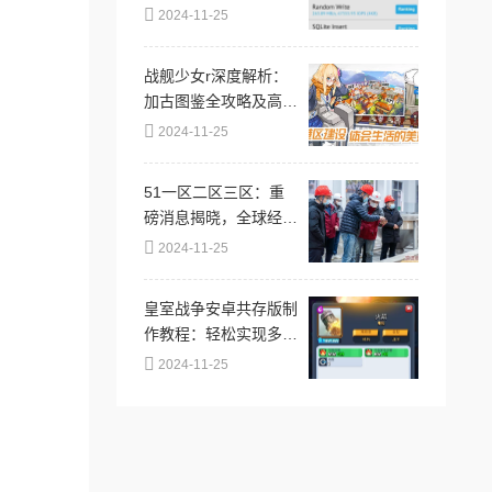
内容的平台，提供丰富
2024-11-25
多样的高清色情视频，
以满足不同用户的需求
战舰少女r深度解析：
和偏好
加古图鉴全攻略及高效
建造公式揭秘
2024-11-25
51一区二区三区：重
磅消息揭晓，全球经济
新趋势引发市场震荡，
2024-11-25
投资者需及时调整策略
应对！
皇室战争安卓共存版制
作教程：轻松实现多账
号切换，换号更方便快
2024-11-25
捷