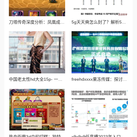
刀塔传奇深度分析：凤凰成竞技场新宠，技能与策略全面解析
5g天天奭怎么封了？解析5g网络对消费行为的影响与产业动向背后的原因和趋势分析
中国老太性hd大全15p- 一代风华绝代佳人，婀娜多姿惹人醉眼
freehdxxxx果冻传媒：探讨其在数字内容传播中的角色与影响力
热血街霸3d中的切糕：独特道具解析与获取攻略详解
x9x9x9任意槽2023年入口：最新进展与未来发展趋势分析，助力行业创新与变革