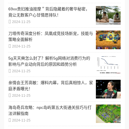
69xx贵妇推油按摩＂背后隐藏着的奢华秘密，
竟让无数客户心甘情愿排队！
2024-11-25
刀塔传奇深度分析：凤凰成竞技场新宠，技能与
策略全面解析
2024-11-25
5g天天奭怎么封了？解析5g网络对消费行为的
影响与产业动向背后的原因和趋势分析
2024-11-25
亲情会王芳高敏：爆料内幕，背后真相惊人，家
庭矛盾曝光！
2024-11-25
海岛奇兵攻略：npc岛屿第五大街通关技巧与打
法详解指南
2024-11-25