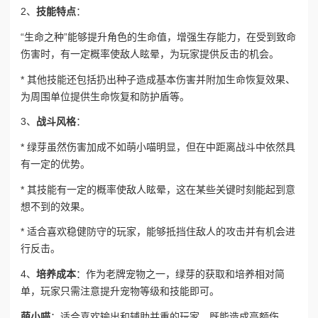
2、
技能特点
：
“生命之种”
能够提升角色的生命值，增强生存能力，在受到致命
伤害时，有一定概率使敌人眩晕，为玩家提供反击的机会。
* 其他技能还包括扔出种子造成基本伤害并附加生命恢复效果、
为周围单位提供生命恢复和防护盾等。
3、
战斗风格
：
* 绿芽虽然伤害加成不如萌小喵明显，但在中距离战斗中依然具
有一定的优势。
* 其技能有一定的概率使敌人眩晕，这在某些关键时刻能起到意
想不到的效果。
* 适合喜欢稳健防守的玩家，能够抵挡住敌人的攻击并有机会进
行反击。
4、
培养成本
：作为老牌宠物之一，绿芽的获取和培养相对简
单，玩家只需注意提升宠物等级和技能即可。
萌小喵
：适合喜欢输出和辅助并重的玩家，既能造成高额伤