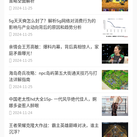
策略全面解析
2024-11-25
5g天天奭怎么封了？解析5g网络对消费行为的
影响与产业动向背后的原因和趋势分析
2024-11-25
亲情会王芳高敏：爆料内幕，背后真相惊人，家
庭矛盾曝光！
2024-11-25
海岛奇兵攻略：npc岛屿第五大街通关技巧与打
法详解指南
2024-11-25
中国老太性hd大全15p- 一代风华绝代佳人，婀
娜多姿惹人醉眼
2024-11-24
王者荣耀克隆大作战：霸主英雄巅峰对决，谁主
沉浮？