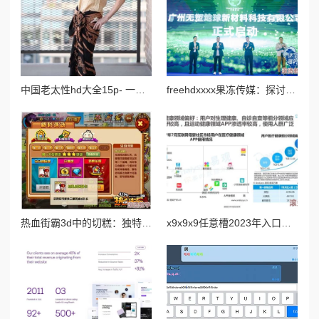
中国老太性hd大全15p- 一代风华绝代佳人，婀娜多姿惹人醉眼
freehdxxxx果冻传媒：探讨其在数字内容传播中的角色与影响力
热血街霸3d中的切糕：独特道具解析与获取攻略详解
x9x9x9任意槽2023年入口：最新进展与未来发展趋势分析，助力行业创新与变革