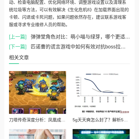
动、检查电脑配置、优化网络环境、调整游戏设置以及清理系
统垃圾等方法，可以有效解决《生化危机8》在加载界面出现的
卡顿、闪退或卡死问题，如果问题依然存在，建议联系游戏客
服或寻求专业维修人员的帮助。
[上一篇]
弹弹堂角色对比：萌小喵与绿芽，哪个更适合你的游戏风格？
[下一篇]
匹诺曹的谎言游戏中如何有效对抗boss拉克西娅的策略
相关文章
刀塔传奇深度分析：凤凰成竞技场新宠，技能与策略全面解析
5g天天奭怎么封了？解析5g网络对消费行为的影响与产业动向背后的原因和趋势分析